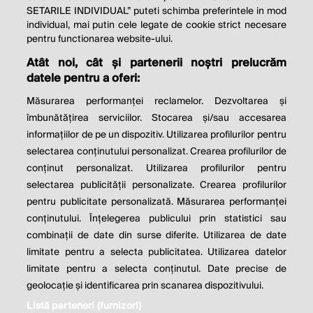
SETARILE INDIVIDUAL” puteti schimba preferintele in mod
individual, mai putin cele legate de cookie strict necesare
© 2026 Profit.ro. Toate drepturile rezervate.
pentru functionarea website-ului.
Dezvoltat de
1616.ro
Atât noi, cât și partenerii noștri prelucrăm
datele pentru a oferi:
Contact
Publicitate
Despre noi
Politica de cookie
Politica de
Măsurarea performanței reclamelor. Dezvoltarea și
confidențialitate
îmbunătățirea serviciilor. Stocarea și/sau accesarea
Setări cookies
informațiilor de pe un dispozitiv. Utilizarea profilurilor pentru
selectarea conținutului personalizat. Crearea profilurilor de
este parte a
conținut personalizat. Utilizarea profilurilor pentru
selectarea publicității personalizate. Crearea profilurilor
pentru publicitate personalizată. Măsurarea performanței
conținutului. Înțelegerea publicului prin statistici sau
combinații de date din surse diferite. Utilizarea de date
limitate pentru a selecta publicitatea. Utilizarea datelor
limitate pentru a selecta conținutul. Date precise de
geolocație și identificarea prin scanarea dispozitivului.
Listă parteneri (furnizori)