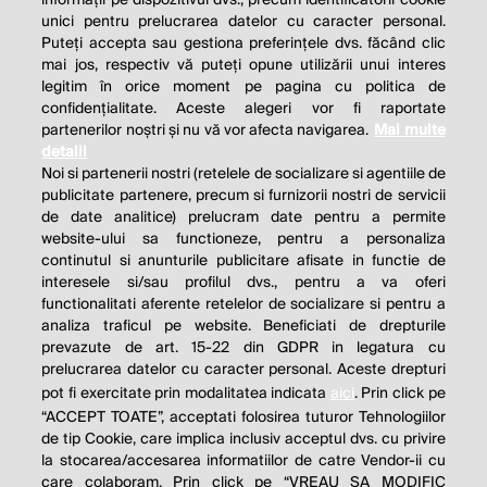
unici pentru prelucrarea datelor cu caracter personal.
Puteți accepta sau gestiona preferințele dvs. făcând clic
mai jos, respectiv vă puteți opune utilizării unui interes
legitim în orice moment pe pagina cu politica de
confidențialitate. Aceste alegeri vor fi raportate
partenerilor noștri și nu vă vor afecta navigarea.
Mai multe
detalii
Noi si partenerii nostri (retelele de socializare si agentiile de
publicitate partenere, precum si furnizorii nostri de servicii
de date analitice) prelucram date pentru a permite
website-ului sa functioneze, pentru a personaliza
continutul si anunturile publicitare afisate in functie de
interesele si/sau profilul dvs., pentru a va oferi
functionalitati aferente retelelor de socializare si pentru a
analiza traficul pe website. Beneficiati de drepturile
THE SOCIAL RESPONSIBILITY OF
prevazute de art. 15-22 din GDPR in legatura cu
BUSINESS IS TO INCREASE ITS
prelucrarea datelor cu caracter personal. Aceste drepturi
pot fi exercitate prin modalitatea indicata
aici
. Prin click pe
PROFITS.
“ACCEPT TOATE”, acceptati folosirea tuturor Tehnologiilor
de tip Cookie, care implica inclusiv acceptul dvs. cu privire
Milton Friedman
la stocarea/accesarea informatiilor de catre Vendor-ii cu
care colaboram. Prin click pe “VREAU SA MODIFIC