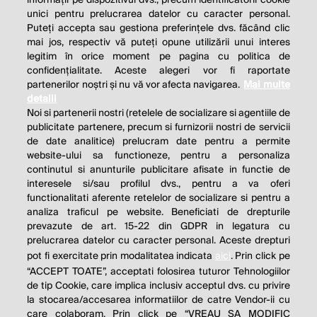
unici pentru prelucrarea datelor cu caracter personal.
Puteți accepta sau gestiona preferințele dvs. făcând clic
mai jos, respectiv vă puteți opune utilizării unui interes
legitim în orice moment pe pagina cu politica de
confidențialitate. Aceste alegeri vor fi raportate
partenerilor noștri și nu vă vor afecta navigarea.
Mai multe
detalii
Noi si partenerii nostri (retelele de socializare si agentiile de
publicitate partenere, precum si furnizorii nostri de servicii
de date analitice) prelucram date pentru a permite
website-ului sa functioneze, pentru a personaliza
continutul si anunturile publicitare afisate in functie de
interesele si/sau profilul dvs., pentru a va oferi
functionalitati aferente retelelor de socializare si pentru a
analiza traficul pe website. Beneficiati de drepturile
THE SOCIAL RESPONSIBILITY OF
prevazute de art. 15-22 din GDPR in legatura cu
BUSINESS IS TO INCREASE ITS
prelucrarea datelor cu caracter personal. Aceste drepturi
pot fi exercitate prin modalitatea indicata
aici
. Prin click pe
PROFITS.
“ACCEPT TOATE”, acceptati folosirea tuturor Tehnologiilor
de tip Cookie, care implica inclusiv acceptul dvs. cu privire
Milton Friedman
la stocarea/accesarea informatiilor de catre Vendor-ii cu
care colaboram. Prin click pe “VREAU SA MODIFIC