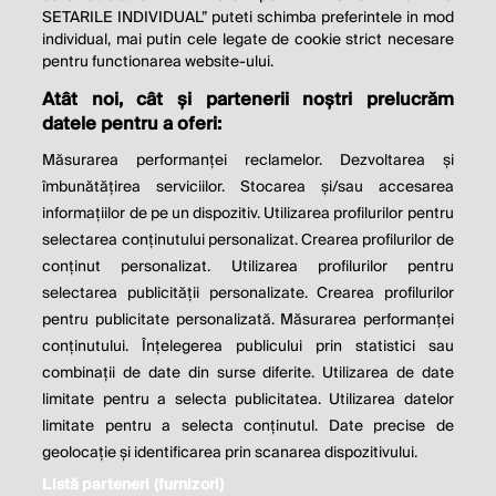
SETARILE INDIVIDUAL” puteti schimba preferintele in mod
individual, mai putin cele legate de cookie strict necesare
© 2026 Profit.ro. Toate drepturile rezervate.
pentru functionarea website-ului.
Dezvoltat de
1616.ro
Atât noi, cât și partenerii noștri prelucrăm
datele pentru a oferi:
Contact
Publicitate
Despre noi
Politica de cookie
Politica de
Măsurarea performanței reclamelor. Dezvoltarea și
confidențialitate
îmbunătățirea serviciilor. Stocarea și/sau accesarea
Setări cookies
informațiilor de pe un dispozitiv. Utilizarea profilurilor pentru
selectarea conținutului personalizat. Crearea profilurilor de
este parte a
conținut personalizat. Utilizarea profilurilor pentru
selectarea publicității personalizate. Crearea profilurilor
pentru publicitate personalizată. Măsurarea performanței
conținutului. Înțelegerea publicului prin statistici sau
combinații de date din surse diferite. Utilizarea de date
limitate pentru a selecta publicitatea. Utilizarea datelor
limitate pentru a selecta conținutul. Date precise de
geolocație și identificarea prin scanarea dispozitivului.
Listă parteneri (furnizori)