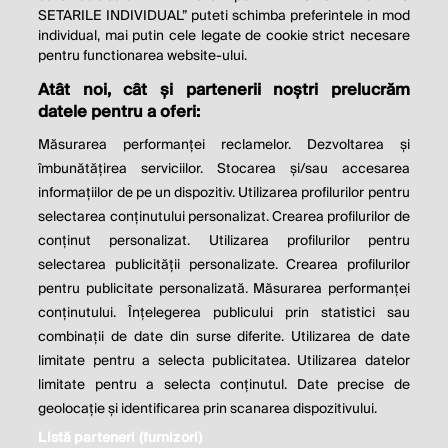
SETARILE INDIVIDUAL” puteti schimba preferintele in mod
individual, mai putin cele legate de cookie strict necesare
© 2026 Profit.ro. Toate drepturile rezervate.
pentru functionarea website-ului.
Dezvoltat de
1616.ro
Atât noi, cât și partenerii noștri prelucrăm
datele pentru a oferi:
Contact
Publicitate
Despre noi
Politica de cookie
Politica de
Măsurarea performanței reclamelor. Dezvoltarea și
confidențialitate
îmbunătățirea serviciilor. Stocarea și/sau accesarea
Setări cookies
informațiilor de pe un dispozitiv. Utilizarea profilurilor pentru
selectarea conținutului personalizat. Crearea profilurilor de
este parte a
conținut personalizat. Utilizarea profilurilor pentru
selectarea publicității personalizate. Crearea profilurilor
pentru publicitate personalizată. Măsurarea performanței
conținutului. Înțelegerea publicului prin statistici sau
combinații de date din surse diferite. Utilizarea de date
limitate pentru a selecta publicitatea. Utilizarea datelor
limitate pentru a selecta conținutul. Date precise de
geolocație și identificarea prin scanarea dispozitivului.
Listă parteneri (furnizori)