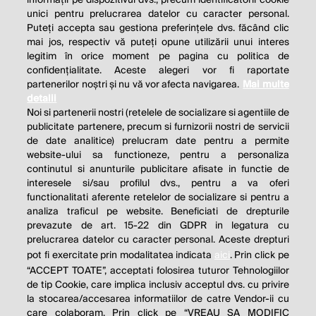
unici pentru prelucrarea datelor cu caracter personal.
Puteți accepta sau gestiona preferințele dvs. făcând clic
mai jos, respectiv vă puteți opune utilizării unui interes
legitim în orice moment pe pagina cu politica de
confidențialitate. Aceste alegeri vor fi raportate
partenerilor noștri și nu vă vor afecta navigarea.
Mai multe
detalii
Noi si partenerii nostri (retelele de socializare si agentiile de
publicitate partenere, precum si furnizorii nostri de servicii
de date analitice) prelucram date pentru a permite
website-ului sa functioneze, pentru a personaliza
continutul si anunturile publicitare afisate in functie de
interesele si/sau profilul dvs., pentru a va oferi
functionalitati aferente retelelor de socializare si pentru a
analiza traficul pe website. Beneficiati de drepturile
THE SOCIAL RESPONSIBILITY OF
prevazute de art. 15-22 din GDPR in legatura cu
BUSINESS IS TO INCREASE ITS
prelucrarea datelor cu caracter personal. Aceste drepturi
pot fi exercitate prin modalitatea indicata
aici
. Prin click pe
PROFITS.
“ACCEPT TOATE”, acceptati folosirea tuturor Tehnologiilor
de tip Cookie, care implica inclusiv acceptul dvs. cu privire
Milton Friedman
la stocarea/accesarea informatiilor de catre Vendor-ii cu
care colaboram. Prin click pe “VREAU SA MODIFIC