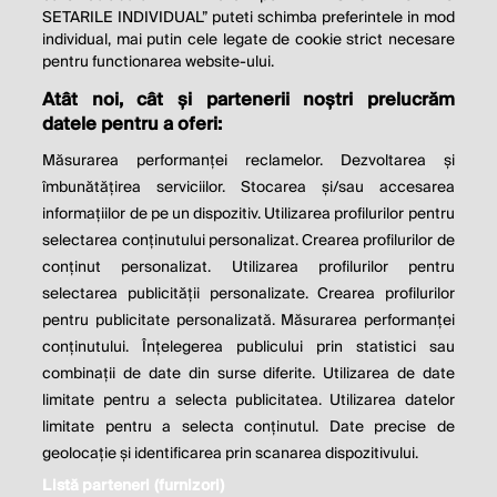
SETARILE INDIVIDUAL” puteti schimba preferintele in mod
individual, mai putin cele legate de cookie strict necesare
© 2026 Profit.ro. Toate drepturile rezervate.
pentru functionarea website-ului.
Dezvoltat de
1616.ro
Atât noi, cât și partenerii noștri prelucrăm
datele pentru a oferi:
Contact
Publicitate
Despre noi
Politica de cookie
Politica de
Măsurarea performanței reclamelor. Dezvoltarea și
confidențialitate
îmbunătățirea serviciilor. Stocarea și/sau accesarea
Setări cookies
informațiilor de pe un dispozitiv. Utilizarea profilurilor pentru
selectarea conținutului personalizat. Crearea profilurilor de
este parte a
conținut personalizat. Utilizarea profilurilor pentru
selectarea publicității personalizate. Crearea profilurilor
pentru publicitate personalizată. Măsurarea performanței
conținutului. Înțelegerea publicului prin statistici sau
combinații de date din surse diferite. Utilizarea de date
limitate pentru a selecta publicitatea. Utilizarea datelor
limitate pentru a selecta conținutul. Date precise de
geolocație și identificarea prin scanarea dispozitivului.
Listă parteneri (furnizori)