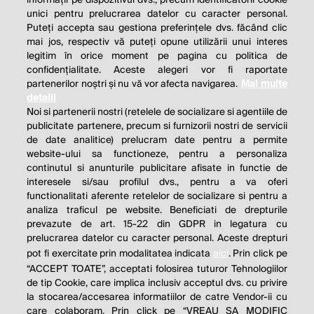
unici pentru prelucrarea datelor cu caracter personal.
Puteți accepta sau gestiona preferințele dvs. făcând clic
mai jos, respectiv vă puteți opune utilizării unui interes
legitim în orice moment pe pagina cu politica de
confidențialitate. Aceste alegeri vor fi raportate
partenerilor noștri și nu vă vor afecta navigarea.
Mai multe
detalii
Noi si partenerii nostri (retelele de socializare si agentiile de
publicitate partenere, precum si furnizorii nostri de servicii
de date analitice) prelucram date pentru a permite
website-ului sa functioneze, pentru a personaliza
continutul si anunturile publicitare afisate in functie de
interesele si/sau profilul dvs., pentru a va oferi
functionalitati aferente retelelor de socializare si pentru a
analiza traficul pe website. Beneficiati de drepturile
THE SOCIAL RESPONSIBILITY OF
prevazute de art. 15-22 din GDPR in legatura cu
BUSINESS IS TO INCREASE ITS
prelucrarea datelor cu caracter personal. Aceste drepturi
pot fi exercitate prin modalitatea indicata
aici
. Prin click pe
PROFITS.
“ACCEPT TOATE”, acceptati folosirea tuturor Tehnologiilor
de tip Cookie, care implica inclusiv acceptul dvs. cu privire
Milton Friedman
la stocarea/accesarea informatiilor de catre Vendor-ii cu
care colaboram. Prin click pe “VREAU SA MODIFIC