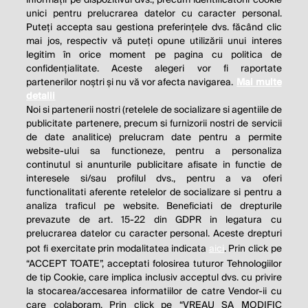
unici pentru prelucrarea datelor cu caracter personal.
Puteți accepta sau gestiona preferințele dvs. făcând clic
mai jos, respectiv vă puteți opune utilizării unui interes
legitim în orice moment pe pagina cu politica de
confidențialitate. Aceste alegeri vor fi raportate
partenerilor noștri și nu vă vor afecta navigarea.
Mai multe
detalii
Noi si partenerii nostri (retelele de socializare si agentiile de
publicitate partenere, precum si furnizorii nostri de servicii
de date analitice) prelucram date pentru a permite
website-ului sa functioneze, pentru a personaliza
continutul si anunturile publicitare afisate in functie de
interesele si/sau profilul dvs., pentru a va oferi
functionalitati aferente retelelor de socializare si pentru a
analiza traficul pe website. Beneficiati de drepturile
THE SOCIAL RESPONSIBILITY OF
prevazute de art. 15-22 din GDPR in legatura cu
BUSINESS IS TO INCREASE ITS
prelucrarea datelor cu caracter personal. Aceste drepturi
pot fi exercitate prin modalitatea indicata
aici
. Prin click pe
PROFITS.
“ACCEPT TOATE”, acceptati folosirea tuturor Tehnologiilor
de tip Cookie, care implica inclusiv acceptul dvs. cu privire
Milton Friedman
la stocarea/accesarea informatiilor de catre Vendor-ii cu
care colaboram. Prin click pe “VREAU SA MODIFIC