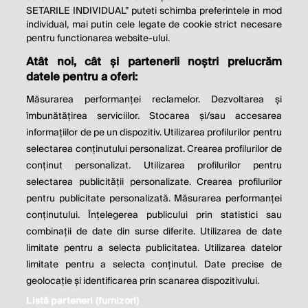
SETARILE INDIVIDUAL” puteti schimba preferintele in mod
individual, mai putin cele legate de cookie strict necesare
© 2026 Profit.ro. Toate drepturile rezervate.
pentru functionarea website-ului.
Dezvoltat de
1616.ro
Atât noi, cât și partenerii noștri prelucrăm
datele pentru a oferi:
Contact
Publicitate
Despre noi
Politica de cookie
Politica de
Măsurarea performanței reclamelor. Dezvoltarea și
confidențialitate
îmbunătățirea serviciilor. Stocarea și/sau accesarea
Setări cookies
informațiilor de pe un dispozitiv. Utilizarea profilurilor pentru
selectarea conținutului personalizat. Crearea profilurilor de
este parte a
conținut personalizat. Utilizarea profilurilor pentru
selectarea publicității personalizate. Crearea profilurilor
pentru publicitate personalizată. Măsurarea performanței
conținutului. Înțelegerea publicului prin statistici sau
combinații de date din surse diferite. Utilizarea de date
limitate pentru a selecta publicitatea. Utilizarea datelor
limitate pentru a selecta conținutul. Date precise de
geolocație și identificarea prin scanarea dispozitivului.
Listă parteneri (furnizori)