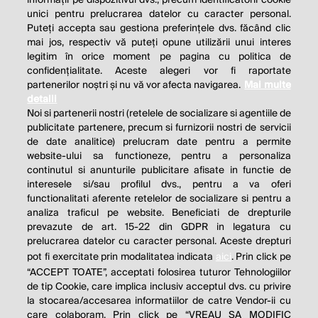
unici pentru prelucrarea datelor cu caracter personal.
Puteți accepta sau gestiona preferințele dvs. făcând clic
mai jos, respectiv vă puteți opune utilizării unui interes
legitim în orice moment pe pagina cu politica de
confidențialitate. Aceste alegeri vor fi raportate
partenerilor noștri și nu vă vor afecta navigarea.
Mai multe
detalii
Noi si partenerii nostri (retelele de socializare si agentiile de
publicitate partenere, precum si furnizorii nostri de servicii
de date analitice) prelucram date pentru a permite
website-ului sa functioneze, pentru a personaliza
continutul si anunturile publicitare afisate in functie de
interesele si/sau profilul dvs., pentru a va oferi
functionalitati aferente retelelor de socializare si pentru a
analiza traficul pe website. Beneficiati de drepturile
THE SOCIAL RESPONSIBILITY OF
prevazute de art. 15-22 din GDPR in legatura cu
BUSINESS IS TO INCREASE ITS
prelucrarea datelor cu caracter personal. Aceste drepturi
pot fi exercitate prin modalitatea indicata
aici
. Prin click pe
PROFITS.
“ACCEPT TOATE”, acceptati folosirea tuturor Tehnologiilor
de tip Cookie, care implica inclusiv acceptul dvs. cu privire
Milton Friedman
la stocarea/accesarea informatiilor de catre Vendor-ii cu
care colaboram. Prin click pe “VREAU SA MODIFIC