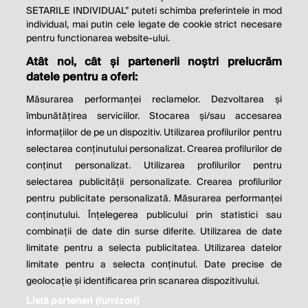
SETARILE INDIVIDUAL” puteti schimba preferintele in mod
individual, mai putin cele legate de cookie strict necesare
© 2026 Profit.ro. Toate drepturile rezervate.
pentru functionarea website-ului.
Dezvoltat de
1616.ro
Atât noi, cât și partenerii noștri prelucrăm
datele pentru a oferi:
Contact
Publicitate
Despre noi
Politica de cookie
Politica de
Măsurarea performanței reclamelor. Dezvoltarea și
confidențialitate
îmbunătățirea serviciilor. Stocarea și/sau accesarea
Setări cookies
informațiilor de pe un dispozitiv. Utilizarea profilurilor pentru
selectarea conținutului personalizat. Crearea profilurilor de
este parte a
conținut personalizat. Utilizarea profilurilor pentru
selectarea publicității personalizate. Crearea profilurilor
pentru publicitate personalizată. Măsurarea performanței
conținutului. Înțelegerea publicului prin statistici sau
combinații de date din surse diferite. Utilizarea de date
limitate pentru a selecta publicitatea. Utilizarea datelor
limitate pentru a selecta conținutul. Date precise de
geolocație și identificarea prin scanarea dispozitivului.
Listă parteneri (furnizori)