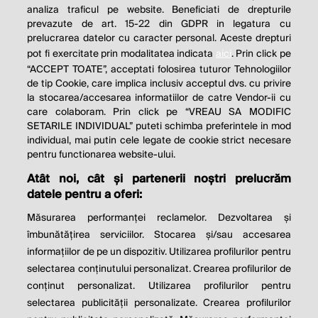
analiza traficul pe website. Beneficiati de drepturile
THE SOCIAL RESPONSIBILITY OF
prevazute de art. 15-22 din GDPR in legatura cu
BUSINESS IS TO INCREASE ITS
prelucrarea datelor cu caracter personal. Aceste drepturi
pot fi exercitate prin modalitatea indicata
aici
. Prin click pe
PROFITS.
“ACCEPT TOATE”, acceptati folosirea tuturor Tehnologiilor
de tip Cookie, care implica inclusiv acceptul dvs. cu privire
Milton Friedman
la stocarea/accesarea informatiilor de catre Vendor-ii cu
care colaboram. Prin click pe “VREAU SA MODIFIC
SETARILE INDIVIDUAL” puteti schimba preferintele in mod
individual, mai putin cele legate de cookie strict necesare
© 2026 Profit.ro. Toate drepturile rezervate.
pentru functionarea website-ului.
Dezvoltat de
1616.ro
Atât noi, cât și partenerii noștri prelucrăm
datele pentru a oferi:
Contact
Publicitate
Despre noi
Politica de cookie
Politica de
Măsurarea performanței reclamelor. Dezvoltarea și
confidențialitate
îmbunătățirea serviciilor. Stocarea și/sau accesarea
Setări cookies
informațiilor de pe un dispozitiv. Utilizarea profilurilor pentru
selectarea conținutului personalizat. Crearea profilurilor de
este parte a
conținut personalizat. Utilizarea profilurilor pentru
selectarea publicității personalizate. Crearea profilurilor