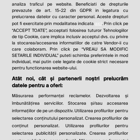
analiza traficul pe website. Beneficiati de drepturile
THE SOCIAL RESPONSIBILITY OF
prevazute de art. 15-22 din GDPR in legatura cu
BUSINESS IS TO INCREASE ITS
prelucrarea datelor cu caracter personal. Aceste drepturi
pot fi exercitate prin modalitatea indicata
aici
. Prin click pe
PROFITS.
“ACCEPT TOATE”, acceptati folosirea tuturor Tehnologiilor
de tip Cookie, care implica inclusiv acceptul dvs. cu privire
Milton Friedman
la stocarea/accesarea informatiilor de catre Vendor-ii cu
care colaboram. Prin click pe “VREAU SA MODIFIC
SETARILE INDIVIDUAL” puteti schimba preferintele in mod
individual, mai putin cele legate de cookie strict necesare
© 2026 Profit.ro. Toate drepturile rezervate.
pentru functionarea website-ului.
Dezvoltat de
1616.ro
Atât noi, cât și partenerii noștri prelucrăm
datele pentru a oferi:
Contact
Publicitate
Despre noi
Politica de cookie
Politica de
Măsurarea performanței reclamelor. Dezvoltarea și
confidențialitate
îmbunătățirea serviciilor. Stocarea și/sau accesarea
Setări cookies
informațiilor de pe un dispozitiv. Utilizarea profilurilor pentru
selectarea conținutului personalizat. Crearea profilurilor de
este parte a
conținut personalizat. Utilizarea profilurilor pentru
selectarea publicității personalizate. Crearea profilurilor