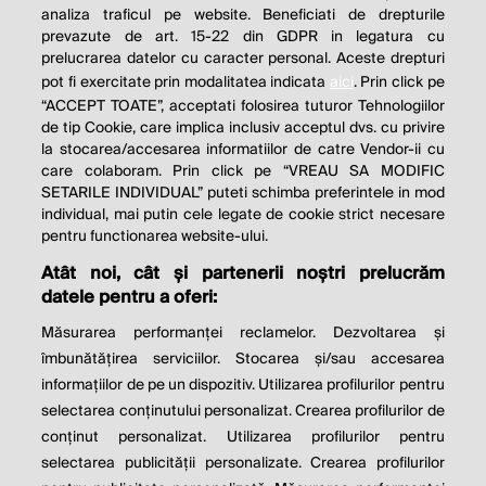
analiza traficul pe website. Beneficiati de drepturile
THE SOCIAL RESPONSIBILITY OF
prevazute de art. 15-22 din GDPR in legatura cu
BUSINESS IS TO INCREASE ITS
prelucrarea datelor cu caracter personal. Aceste drepturi
pot fi exercitate prin modalitatea indicata
aici
. Prin click pe
PROFITS.
“ACCEPT TOATE”, acceptati folosirea tuturor Tehnologiilor
de tip Cookie, care implica inclusiv acceptul dvs. cu privire
Milton Friedman
la stocarea/accesarea informatiilor de catre Vendor-ii cu
care colaboram. Prin click pe “VREAU SA MODIFIC
SETARILE INDIVIDUAL” puteti schimba preferintele in mod
individual, mai putin cele legate de cookie strict necesare
© 2026 Profit.ro. Toate drepturile rezervate.
pentru functionarea website-ului.
Dezvoltat de
1616.ro
Atât noi, cât și partenerii noștri prelucrăm
datele pentru a oferi:
Contact
Publicitate
Despre noi
Politica de cookie
Politica de
Măsurarea performanței reclamelor. Dezvoltarea și
confidențialitate
îmbunătățirea serviciilor. Stocarea și/sau accesarea
Setări cookies
informațiilor de pe un dispozitiv. Utilizarea profilurilor pentru
selectarea conținutului personalizat. Crearea profilurilor de
este parte a
conținut personalizat. Utilizarea profilurilor pentru
selectarea publicității personalizate. Crearea profilurilor