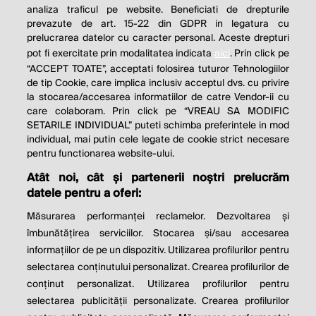
analiza traficul pe website. Beneficiati de drepturile
THE SOCIAL RESPONSIBILITY OF
prevazute de art. 15-22 din GDPR in legatura cu
BUSINESS IS TO INCREASE ITS
prelucrarea datelor cu caracter personal. Aceste drepturi
pot fi exercitate prin modalitatea indicata
aici
. Prin click pe
PROFITS.
“ACCEPT TOATE”, acceptati folosirea tuturor Tehnologiilor
de tip Cookie, care implica inclusiv acceptul dvs. cu privire
Milton Friedman
la stocarea/accesarea informatiilor de catre Vendor-ii cu
care colaboram. Prin click pe “VREAU SA MODIFIC
SETARILE INDIVIDUAL” puteti schimba preferintele in mod
individual, mai putin cele legate de cookie strict necesare
© 2026 Profit.ro. Toate drepturile rezervate.
pentru functionarea website-ului.
Dezvoltat de
1616.ro
Atât noi, cât și partenerii noștri prelucrăm
datele pentru a oferi:
Contact
Publicitate
Despre noi
Politica de cookie
Politica de
Măsurarea performanței reclamelor. Dezvoltarea și
confidențialitate
îmbunătățirea serviciilor. Stocarea și/sau accesarea
Setări cookies
informațiilor de pe un dispozitiv. Utilizarea profilurilor pentru
selectarea conținutului personalizat. Crearea profilurilor de
este parte a
conținut personalizat. Utilizarea profilurilor pentru
selectarea publicității personalizate. Crearea profilurilor