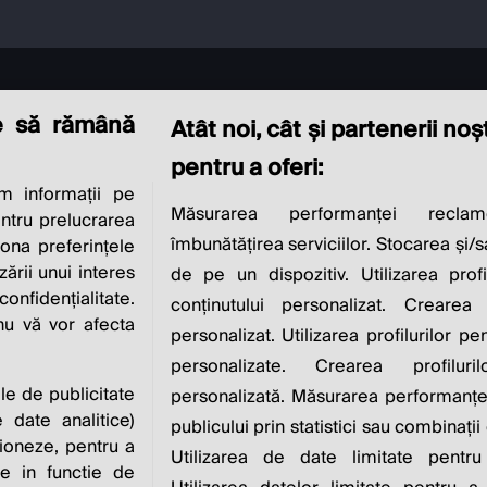
e să rămână
Atât noi, cât și partenerii no
pentru a oferi:
 informații pe
CIAL RESPONSIBI
Măsurarea performanței reclam
entru prelucrarea
îmbunătățirea serviciilor. Stocarea și/
iona preferințele
IS TO INCREASE IT
zării unui interes
de pe un dispozitiv. Utilizarea profi
nfidențialitate.
conținutului personalizat. Crearea 
 nu vă vor afecta
personalizat. Utilizarea profilurilor pe
Milton Friedman
personalizate. Crearea profiluri
ile de publicitate
personalizată. Măsurarea performanței
 date analitice)
publicului prin statistici sau combinații
ioneze, pentru a
Utilizarea de date limitate pentru
ate in functie de