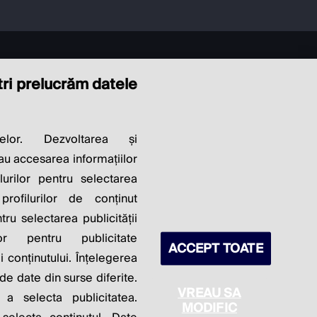
ștri prelucrăm datele
LITY OF
elor. Dezvoltarea și
sau accesarea informațiilor
S PROFITS.
lurilor pentru selectarea
profilurilor de conținut
ntru selectarea publicității
lor pentru publicitate
ACCEPT TOATE
 conținutului. Înțelegerea
 de date din surse diferite.
VREAU SA
 a selecta publicitatea.
MODIFIC