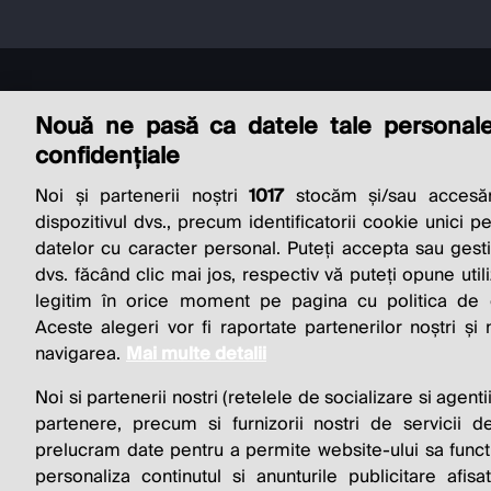
Nouă ne pasă ca datele tale personal
confidențiale
Noi și partenerii noștri
1017
stocăm și/sau accesăm
THE SO
dispozitivul dvs., precum identificatorii cookie unici p
datelor cu caracter personal. Puteți accepta sau gest
BUSINESS 
dvs. făcând clic mai jos, respectiv vă puteți opune utili
legitim în orice moment pe pagina cu politica de co
Aceste alegeri vor fi raportate partenerilor noștri și
navigarea.
Mai multe detalii
Noi si partenerii nostri (retelele de socializare si agenti
partenere, precum si furnizorii nostri de servicii de
prelucram date pentru a permite website-ului sa funct
personaliza continutul si anunturile publicitare afis