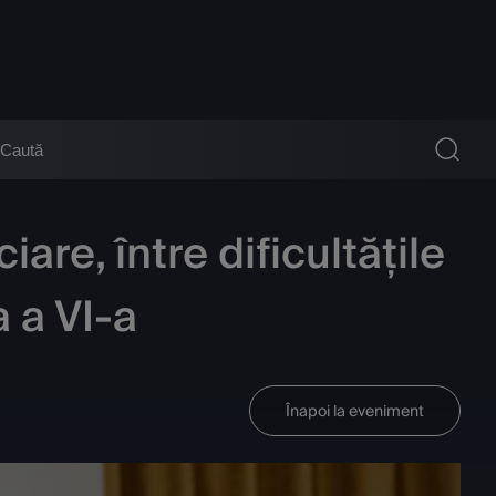
are, între dificultățile
a a VI-a
Înapoi la eveniment