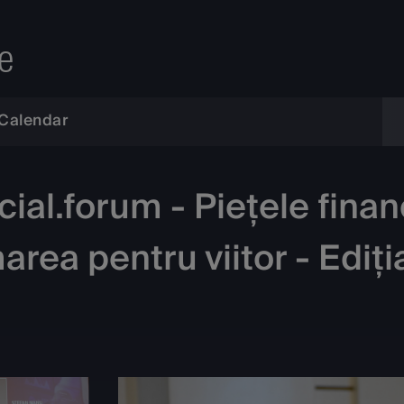
e
Calendar
al.forum - Piețele financi
rea pentru viitor - Ediți