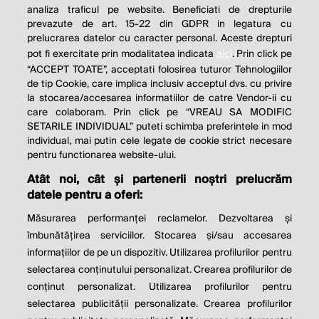
analiza traficul pe website. Beneficiati de drepturile
THE SOCIAL RESPONSIBILITY OF
prevazute de art. 15-22 din GDPR in legatura cu
BUSINESS IS TO INCREASE ITS
prelucrarea datelor cu caracter personal. Aceste drepturi
pot fi exercitate prin modalitatea indicata
aici
. Prin click pe
PROFITS.
“ACCEPT TOATE”, acceptati folosirea tuturor Tehnologiilor
de tip Cookie, care implica inclusiv acceptul dvs. cu privire
Milton Friedman
la stocarea/accesarea informatiilor de catre Vendor-ii cu
care colaboram. Prin click pe “VREAU SA MODIFIC
SETARILE INDIVIDUAL” puteti schimba preferintele in mod
individual, mai putin cele legate de cookie strict necesare
© 2026 Profit.ro. Toate drepturile rezervate.
pentru functionarea website-ului.
Dezvoltat de
1616.ro
Atât noi, cât și partenerii noștri prelucrăm
datele pentru a oferi:
Contact
Publicitate
Despre noi
Politica de cookie
Politica de
Măsurarea performanței reclamelor. Dezvoltarea și
confidențialitate
îmbunătățirea serviciilor. Stocarea și/sau accesarea
Setări cookies
informațiilor de pe un dispozitiv. Utilizarea profilurilor pentru
selectarea conținutului personalizat. Crearea profilurilor de
este parte a
conținut personalizat. Utilizarea profilurilor pentru
selectarea publicității personalizate. Crearea profilurilor