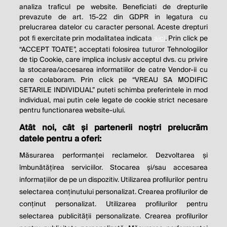
analiza traficul pe website. Beneficiati de drepturile
THE SOCIAL RESPONSIBILITY OF
prevazute de art. 15-22 din GDPR in legatura cu
BUSINESS IS TO INCREASE ITS
prelucrarea datelor cu caracter personal. Aceste drepturi
pot fi exercitate prin modalitatea indicata
aici
. Prin click pe
PROFITS.
“ACCEPT TOATE”, acceptati folosirea tuturor Tehnologiilor
de tip Cookie, care implica inclusiv acceptul dvs. cu privire
Milton Friedman
la stocarea/accesarea informatiilor de catre Vendor-ii cu
care colaboram. Prin click pe “VREAU SA MODIFIC
SETARILE INDIVIDUAL” puteti schimba preferintele in mod
individual, mai putin cele legate de cookie strict necesare
© 2026 Profit.ro. Toate drepturile rezervate.
pentru functionarea website-ului.
Dezvoltat de
1616.ro
Atât noi, cât și partenerii noștri prelucrăm
datele pentru a oferi:
Contact
Publicitate
Despre noi
Politica de cookie
Politica de
Măsurarea performanței reclamelor. Dezvoltarea și
confidențialitate
îmbunătățirea serviciilor. Stocarea și/sau accesarea
Setări cookies
informațiilor de pe un dispozitiv. Utilizarea profilurilor pentru
selectarea conținutului personalizat. Crearea profilurilor de
este parte a
conținut personalizat. Utilizarea profilurilor pentru
selectarea publicității personalizate. Crearea profilurilor