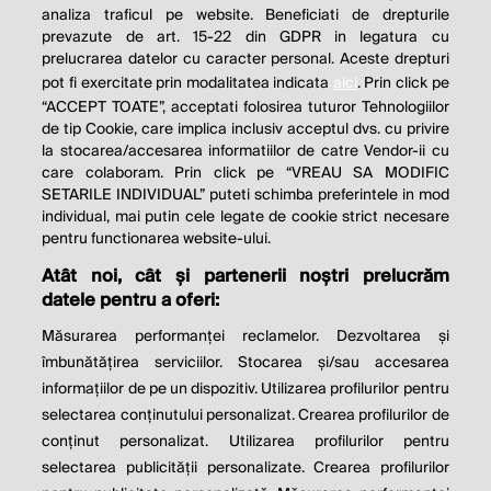
analiza traficul pe website. Beneficiati de drepturile
THE SOCIAL RESPONSIBILITY OF
prevazute de art. 15-22 din GDPR in legatura cu
BUSINESS IS TO INCREASE ITS
prelucrarea datelor cu caracter personal. Aceste drepturi
pot fi exercitate prin modalitatea indicata
aici
. Prin click pe
PROFITS.
“ACCEPT TOATE”, acceptati folosirea tuturor Tehnologiilor
de tip Cookie, care implica inclusiv acceptul dvs. cu privire
Milton Friedman
la stocarea/accesarea informatiilor de catre Vendor-ii cu
care colaboram. Prin click pe “VREAU SA MODIFIC
SETARILE INDIVIDUAL” puteti schimba preferintele in mod
individual, mai putin cele legate de cookie strict necesare
© 2026 Profit.ro. Toate drepturile rezervate.
pentru functionarea website-ului.
Dezvoltat de
1616.ro
Atât noi, cât și partenerii noștri prelucrăm
datele pentru a oferi:
Contact
Publicitate
Despre noi
Politica de cookie
Politica de
Măsurarea performanței reclamelor. Dezvoltarea și
confidențialitate
îmbunătățirea serviciilor. Stocarea și/sau accesarea
Setări cookies
informațiilor de pe un dispozitiv. Utilizarea profilurilor pentru
selectarea conținutului personalizat. Crearea profilurilor de
este parte a
conținut personalizat. Utilizarea profilurilor pentru
selectarea publicității personalizate. Crearea profilurilor