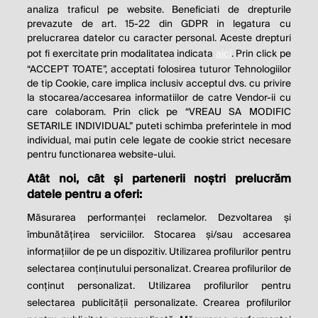
analiza traficul pe website. Beneficiati de drepturile
THE SOCIAL RESPONSIBILITY OF
prevazute de art. 15-22 din GDPR in legatura cu
BUSINESS IS TO INCREASE ITS
prelucrarea datelor cu caracter personal. Aceste drepturi
pot fi exercitate prin modalitatea indicata
aici
. Prin click pe
PROFITS.
“ACCEPT TOATE”, acceptati folosirea tuturor Tehnologiilor
de tip Cookie, care implica inclusiv acceptul dvs. cu privire
Milton Friedman
la stocarea/accesarea informatiilor de catre Vendor-ii cu
care colaboram. Prin click pe “VREAU SA MODIFIC
SETARILE INDIVIDUAL” puteti schimba preferintele in mod
individual, mai putin cele legate de cookie strict necesare
© 2026 Profit.ro. Toate drepturile rezervate.
pentru functionarea website-ului.
Dezvoltat de
1616.ro
Atât noi, cât și partenerii noștri prelucrăm
datele pentru a oferi:
Contact
Publicitate
Despre noi
Politica de cookie
Politica de
Măsurarea performanței reclamelor. Dezvoltarea și
confidențialitate
îmbunătățirea serviciilor. Stocarea și/sau accesarea
Setări cookies
informațiilor de pe un dispozitiv. Utilizarea profilurilor pentru
selectarea conținutului personalizat. Crearea profilurilor de
este parte a
conținut personalizat. Utilizarea profilurilor pentru
selectarea publicității personalizate. Crearea profilurilor