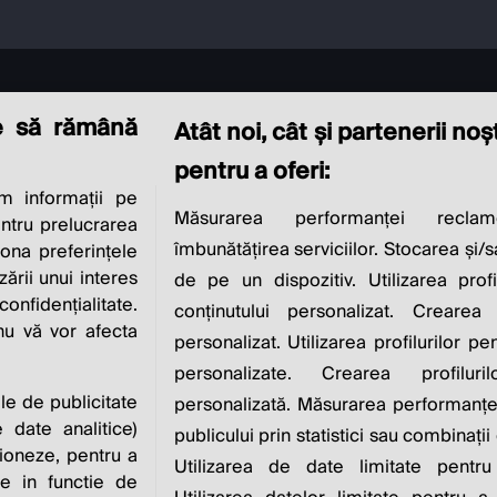
e să rămână
Atât noi, cât și partenerii no
pentru a oferi:
 informații pe
CIAL RESPONSIBI
Măsurarea performanței reclam
entru prelucrarea
îmbunătățirea serviciilor. Stocarea și/
iona preferințele
IS TO INCREASE IT
zării unui interes
de pe un dispozitiv. Utilizarea profi
nfidențialitate.
conținutului personalizat. Crearea 
 nu vă vor afecta
personalizat. Utilizarea profilurilor pe
Milton Friedman
personalizate. Crearea profiluri
ile de publicitate
personalizată. Măsurarea performanței
 date analitice)
publicului prin statistici sau combinații
ioneze, pentru a
Utilizarea de date limitate pentru
ate in functie de