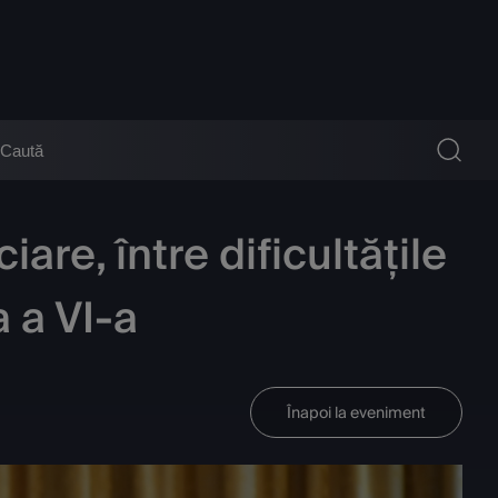
are, între dificultățile
a a VI-a
Înapoi la eveniment