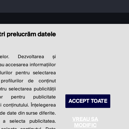
ștri prelucrăm datele
LITY OF
elor. Dezvoltarea și
sau accesarea informațiilor
S PROFITS.
lurilor pentru selectarea
profilurilor de conținut
ntru selectarea publicității
lor pentru publicitate
ACCEPT TOATE
 conținutului. Înțelegerea
 de date din surse diferite.
VREAU SA
 a selecta publicitatea.
MODIFIC