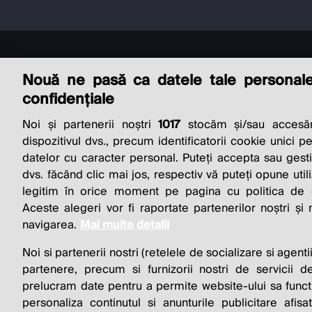
Nouă ne pasă ca datele tale personal
confidențiale
Noi și partenerii noștri
1017
stocăm și/sau accesăm
THE SO
dispozitivul dvs., precum identificatorii cookie unici p
datelor cu caracter personal. Puteți accepta sau gest
BUSINESS 
dvs. făcând clic mai jos, respectiv vă puteți opune utili
legitim în orice moment pe pagina cu politica de co
Aceste alegeri vor fi raportate partenerilor noștri și
navigarea.
Mai multe detalii
Noi si partenerii nostri (retelele de socializare si agenti
partenere, precum si furnizorii nostri de servicii de
prelucram date pentru a permite website-ului sa funct
personaliza continutul si anunturile publicitare afis