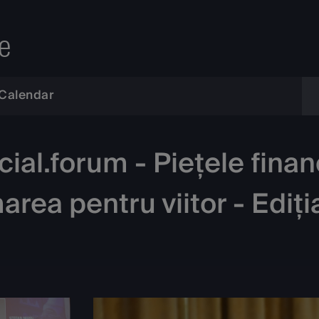
e
Calendar
al.forum - Piețele financi
rea pentru viitor - Ediți