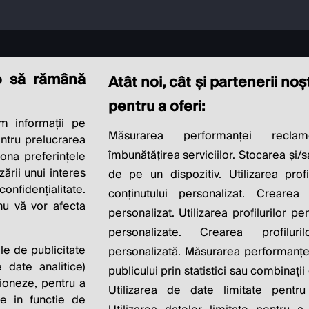
e să rămână
Atât noi, cât și partenerii no
pentru a oferi:
 informații pe
CIAL RESPONSIBI
Măsurarea performanței reclam
entru prelucrarea
îmbunătățirea serviciilor. Stocarea și/
iona preferințele
IS TO INCREASE IT
zării unui interes
de pe un dispozitiv. Utilizarea profi
nfidențialitate.
conținutului personalizat. Crearea 
 nu vă vor afecta
personalizat. Utilizarea profilurilor pe
Milton Friedman
personalizate. Crearea profiluri
ile de publicitate
personalizată. Măsurarea performanței
 date analitice)
publicului prin statistici sau combinații
ioneze, pentru a
Utilizarea de date limitate pentru
ate in functie de