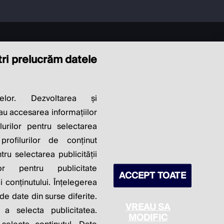
ștri prelucrăm datele
LITY OF
elor. Dezvoltarea și
sau accesarea informațiilor
S PROFITS.
lurilor pentru selectarea
profilurilor de conținut
ntru selectarea publicității
lor pentru publicitate
ACCEPT TOATE
 conținutului. Înțelegerea
 de date din surse diferite.
VREAU SA
 a selecta publicitatea.
MODIFIC