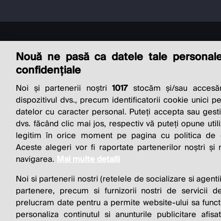
Nouă ne pasă ca datele tale personal
confidențiale
Noi și partenerii noștri
1017
stocăm și/sau accesăm
THE SO
dispozitivul dvs., precum identificatorii cookie unici p
datelor cu caracter personal. Puteți accepta sau gest
BUSINESS 
dvs. făcând clic mai jos, respectiv vă puteți opune utili
legitim în orice moment pe pagina cu politica de co
Aceste alegeri vor fi raportate partenerilor noștri și
navigarea.
Mai multe detalii
Noi si partenerii nostri (retelele de socializare si agenti
partenere, precum si furnizorii nostri de servicii de
prelucram date pentru a permite website-ului sa funct
personaliza continutul si anunturile publicitare afis