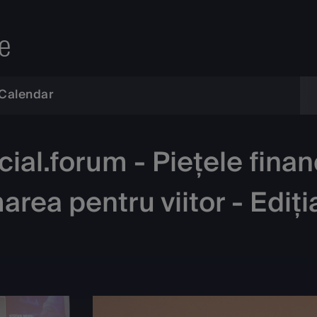
e
Calendar
al.forum - Piețele financi
rea pentru viitor - Ediți