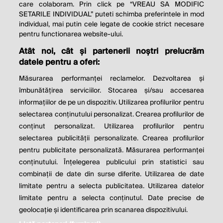
THE SOCIAL RESPONSIBILITY OF
care colaboram. Prin click pe “VREAU SA MODIFIC
SETARILE INDIVIDUAL” puteti schimba preferintele in mod
BUSINESS IS TO INCREASE ITS
individual, mai putin cele legate de cookie strict necesare
PROFITS.
pentru functionarea website-ului.
Atât noi, cât și partenerii noștri prelucrăm
Milton Friedman
datele pentru a oferi:
Măsurarea performanței reclamelor. Dezvoltarea și
îmbunătățirea serviciilor. Stocarea și/sau accesarea
© 2026 Profit.ro. Toate drepturile rezervate.
informațiilor de pe un dispozitiv. Utilizarea profilurilor pentru
Dezvoltat de
1616.ro
selectarea conținutului personalizat. Crearea profilurilor de
conținut personalizat. Utilizarea profilurilor pentru
Contact
Publicitate
Despre noi
selectarea publicității personalizate. Crearea profilurilor
Politica de cookie
Politica de
pentru publicitate personalizată. Măsurarea performanței
confidențialitate
Setări cookies
conținutului. Înțelegerea publicului prin statistici sau
combinații de date din surse diferite. Utilizarea de date
limitate pentru a selecta publicitatea. Utilizarea datelor
este parte a
limitate pentru a selecta conținutul. Date precise de
geolocație și identificarea prin scanarea dispozitivului.