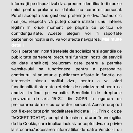
informații pe dispozitivul dvs., precum identificatorii cookie
unici pentru prelucrarea datelor cu caracter personal.
Puteți accepta sau gestiona preferințele dvs. făcând clic
mai jos, respectiv vă puteți opune utilizării unui interes
legitim în orice moment pe pagina cu politica de
confidențialitate. Aceste alegeri vor fi raportate
partenerilor noștri și nu vă vor afecta navigarea.
Mai multe
detalii
Noi si partenerii nostri (retelele de socializare si agentiile de
publicitate partenere, precum si furnizorii nostri de servicii
de date analitice) prelucram date pentru a permite
website-ului sa functioneze, pentru a personaliza
continutul si anunturile publicitare afisate in functie de
interesele si/sau profilul dvs., pentru a va oferi
functionalitati aferente retelelor de socializare si pentru a
analiza traficul pe website. Beneficiati de drepturile
prevazute de art. 15-22 din GDPR in legatura cu
prelucrarea datelor cu caracter personal. Aceste drepturi
pot fi exercitate prin modalitatea indicata
aici
. Prin click pe
“ACCEPT TOATE”, acceptati folosirea tuturor Tehnologiilor
de tip Cookie, care implica inclusiv acceptul dvs. cu privire
la stocarea/accesarea informatiilor de catre Vendor-ii cu