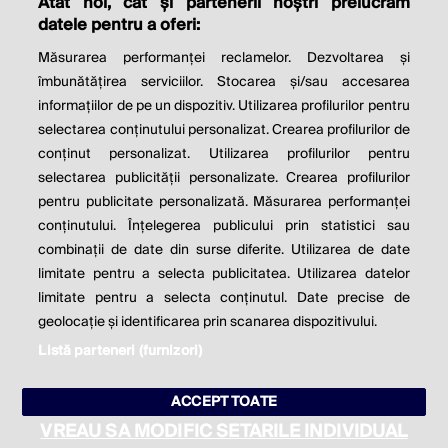
Atât noi, cât și partenerii noștri prelucrăm
THE SOCIAL RESPONSIBILITY OF
datele pentru a oferi:
BUSINESS IS TO INCREASE ITS
Măsurarea performanței reclamelor. Dezvoltarea și
PROFITS.
îmbunătățirea serviciilor. Stocarea și/sau accesarea
informațiilor de pe un dispozitiv. Utilizarea profilurilor pentru
Milton Friedman
selectarea conținutului personalizat. Crearea profilurilor de
conținut personalizat. Utilizarea profilurilor pentru
selectarea publicității personalizate. Crearea profilurilor
© 2026 Profit.ro. Toate drepturile rezervate.
pentru publicitate personalizată. Măsurarea performanței
Dezvoltat de
1616.ro
conținutului. Înțelegerea publicului prin statistici sau
combinații de date din surse diferite. Utilizarea de date
Contact
Publicitate
Despre noi
limitate pentru a selecta publicitatea. Utilizarea datelor
Politica de cookie
Politica de
limitate pentru a selecta conținutul. Date precise de
confidențialitate
Setări cookies
geolocație și identificarea prin scanarea dispozitivului.
Listă parteneri (furnizori)
este parte a
ACCEPT TOATE
VREAU SA MODIFIC SETARILE INDIVIDUAL