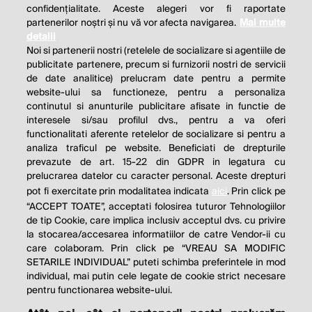
confidențialitate. Aceste alegeri vor fi raportate
partenerilor noștri și nu vă vor afecta navigarea.
Mai multe
detalii
Noi si partenerii nostri (retelele de socializare si agentiile de
publicitate partenere, precum si furnizorii nostri de servicii
de date analitice) prelucram date pentru a permite
website-ului sa functioneze, pentru a personaliza
continutul si anunturile publicitare afisate in functie de
interesele si/sau profilul dvs., pentru a va oferi
functionalitati aferente retelelor de socializare si pentru a
analiza traficul pe website. Beneficiati de drepturile
prevazute de art. 15-22 din GDPR in legatura cu
prelucrarea datelor cu caracter personal. Aceste drepturi
pot fi exercitate prin modalitatea indicata
aici
. Prin click pe
“ACCEPT TOATE”, acceptati folosirea tuturor Tehnologiilor
de tip Cookie, care implica inclusiv acceptul dvs. cu privire
la stocarea/accesarea informatiilor de catre Vendor-ii cu
care colaboram. Prin click pe “VREAU SA MODIFIC
SETARILE INDIVIDUAL” puteti schimba preferintele in mod
individual, mai putin cele legate de cookie strict necesare
pentru functionarea website-ului.