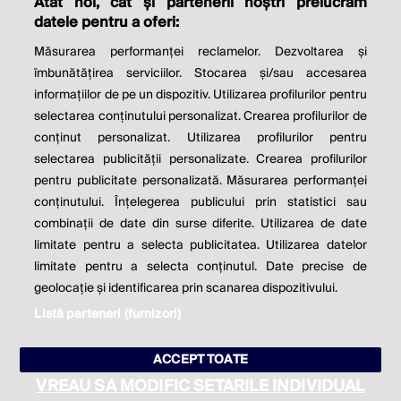
Atât noi, cât și partenerii noștri prelucrăm
THE SOCIAL RESPONSIBILITY OF
datele pentru a oferi:
BUSINESS IS TO INCREASE ITS
Măsurarea performanței reclamelor. Dezvoltarea și
PROFITS.
îmbunătățirea serviciilor. Stocarea și/sau accesarea
informațiilor de pe un dispozitiv. Utilizarea profilurilor pentru
Milton Friedman
selectarea conținutului personalizat. Crearea profilurilor de
conținut personalizat. Utilizarea profilurilor pentru
selectarea publicității personalizate. Crearea profilurilor
© 2026 Profit.ro. Toate drepturile rezervate.
pentru publicitate personalizată. Măsurarea performanței
Dezvoltat de
1616.ro
conținutului. Înțelegerea publicului prin statistici sau
combinații de date din surse diferite. Utilizarea de date
Contact
Publicitate
Despre noi
limitate pentru a selecta publicitatea. Utilizarea datelor
Politica de cookie
Politica de
limitate pentru a selecta conținutul. Date precise de
confidențialitate
Setări cookies
geolocație și identificarea prin scanarea dispozitivului.
Listă parteneri (furnizori)
este parte a
ACCEPT TOATE
VREAU SA MODIFIC SETARILE INDIVIDUAL