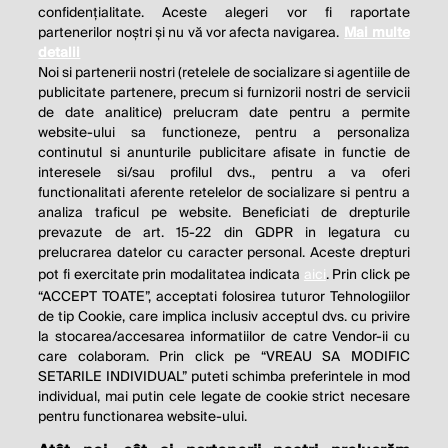
confidențialitate. Aceste alegeri vor fi raportate
partenerilor noștri și nu vă vor afecta navigarea.
Mai multe
detalii
Noi si partenerii nostri (retelele de socializare si agentiile de
publicitate partenere, precum si furnizorii nostri de servicii
de date analitice) prelucram date pentru a permite
website-ului sa functioneze, pentru a personaliza
continutul si anunturile publicitare afisate in functie de
interesele si/sau profilul dvs., pentru a va oferi
functionalitati aferente retelelor de socializare si pentru a
analiza traficul pe website. Beneficiati de drepturile
prevazute de art. 15-22 din GDPR in legatura cu
prelucrarea datelor cu caracter personal. Aceste drepturi
pot fi exercitate prin modalitatea indicata
aici
. Prin click pe
“ACCEPT TOATE”, acceptati folosirea tuturor Tehnologiilor
de tip Cookie, care implica inclusiv acceptul dvs. cu privire
la stocarea/accesarea informatiilor de catre Vendor-ii cu
care colaboram. Prin click pe “VREAU SA MODIFIC
SETARILE INDIVIDUAL” puteti schimba preferintele in mod
individual, mai putin cele legate de cookie strict necesare
pentru functionarea website-ului.