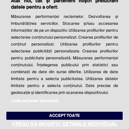
Atât noi, cât și partenerii noștri prelucrăm
THE SOCIAL RESPONSIBILITY OF
datele pentru a oferi:
BUSINESS IS TO INCREASE ITS
Măsurarea performanței reclamelor. Dezvoltarea și
PROFITS.
îmbunătățirea serviciilor. Stocarea și/sau accesarea
informațiilor de pe un dispozitiv. Utilizarea profilurilor pentru
Milton Friedman
selectarea conținutului personalizat. Crearea profilurilor de
conținut personalizat. Utilizarea profilurilor pentru
selectarea publicității personalizate. Crearea profilurilor
© 2026 Profit.ro. Toate drepturile rezervate.
pentru publicitate personalizată. Măsurarea performanței
Dezvoltat de
1616.ro
conținutului. Înțelegerea publicului prin statistici sau
combinații de date din surse diferite. Utilizarea de date
Contact
Publicitate
Despre noi
limitate pentru a selecta publicitatea. Utilizarea datelor
Politica de cookie
Politica de
limitate pentru a selecta conținutul. Date precise de
confidențialitate
Setări cookies
geolocație și identificarea prin scanarea dispozitivului.
Listă parteneri (furnizori)
este parte a
ACCEPT TOATE
VREAU SA MODIFIC SETARILE INDIVIDUAL