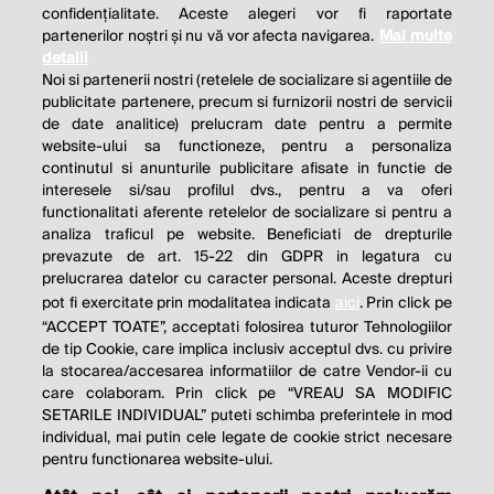
confidențialitate. Aceste alegeri vor fi raportate
partenerilor noștri și nu vă vor afecta navigarea.
Mai multe
detalii
Noi si partenerii nostri (retelele de socializare si agentiile de
publicitate partenere, precum si furnizorii nostri de servicii
de date analitice) prelucram date pentru a permite
website-ului sa functioneze, pentru a personaliza
continutul si anunturile publicitare afisate in functie de
interesele si/sau profilul dvs., pentru a va oferi
functionalitati aferente retelelor de socializare si pentru a
analiza traficul pe website. Beneficiati de drepturile
prevazute de art. 15-22 din GDPR in legatura cu
prelucrarea datelor cu caracter personal. Aceste drepturi
pot fi exercitate prin modalitatea indicata
aici
. Prin click pe
“ACCEPT TOATE”, acceptati folosirea tuturor Tehnologiilor
de tip Cookie, care implica inclusiv acceptul dvs. cu privire
la stocarea/accesarea informatiilor de catre Vendor-ii cu
care colaboram. Prin click pe “VREAU SA MODIFIC
SETARILE INDIVIDUAL” puteti schimba preferintele in mod
individual, mai putin cele legate de cookie strict necesare
pentru functionarea website-ului.