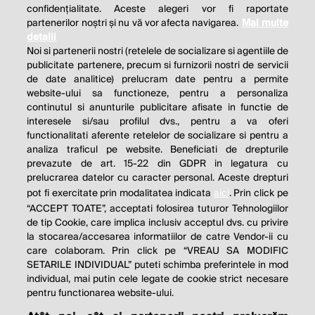
confidențialitate. Aceste alegeri vor fi raportate
partenerilor noștri și nu vă vor afecta navigarea.
Mai multe
detalii
Noi si partenerii nostri (retelele de socializare si agentiile de
publicitate partenere, precum si furnizorii nostri de servicii
de date analitice) prelucram date pentru a permite
website-ului sa functioneze, pentru a personaliza
continutul si anunturile publicitare afisate in functie de
interesele si/sau profilul dvs., pentru a va oferi
functionalitati aferente retelelor de socializare si pentru a
analiza traficul pe website. Beneficiati de drepturile
prevazute de art. 15-22 din GDPR in legatura cu
prelucrarea datelor cu caracter personal. Aceste drepturi
pot fi exercitate prin modalitatea indicata
aici
. Prin click pe
“ACCEPT TOATE”, acceptati folosirea tuturor Tehnologiilor
de tip Cookie, care implica inclusiv acceptul dvs. cu privire
la stocarea/accesarea informatiilor de catre Vendor-ii cu
care colaboram. Prin click pe “VREAU SA MODIFIC
SETARILE INDIVIDUAL” puteti schimba preferintele in mod
individual, mai putin cele legate de cookie strict necesare
pentru functionarea website-ului.