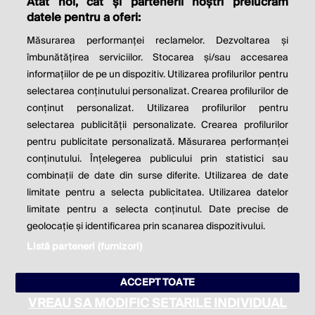
Atât noi, cât și partenerii noștri prelucrăm
THE SOCIAL RESPONSIBILITY OF
datele pentru a oferi:
BUSINESS IS TO INCREASE ITS
Măsurarea performanței reclamelor. Dezvoltarea și
PROFITS.
îmbunătățirea serviciilor. Stocarea și/sau accesarea
informațiilor de pe un dispozitiv. Utilizarea profilurilor pentru
Milton Friedman
selectarea conținutului personalizat. Crearea profilurilor de
conținut personalizat. Utilizarea profilurilor pentru
selectarea publicității personalizate. Crearea profilurilor
© 2026 Profit.ro. Toate drepturile rezervate.
pentru publicitate personalizată. Măsurarea performanței
Dezvoltat de
1616.ro
conținutului. Înțelegerea publicului prin statistici sau
combinații de date din surse diferite. Utilizarea de date
Contact
Publicitate
Despre noi
limitate pentru a selecta publicitatea. Utilizarea datelor
Politica de cookie
Politica de
limitate pentru a selecta conținutul. Date precise de
confidențialitate
Setări cookies
geolocație și identificarea prin scanarea dispozitivului.
Listă parteneri (furnizori)
este parte a
ACCEPT TOATE
VREAU SA MODIFIC SETARILE INDIVIDUAL