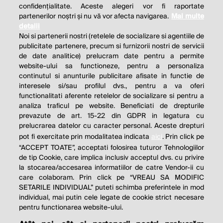
confidențialitate. Aceste alegeri vor fi raportate
partenerilor noștri și nu vă vor afecta navigarea.
Mai multe
detalii
Noi si partenerii nostri (retelele de socializare si agentiile de
publicitate partenere, precum si furnizorii nostri de servicii
de date analitice) prelucram date pentru a permite
website-ului sa functioneze, pentru a personaliza
continutul si anunturile publicitare afisate in functie de
interesele si/sau profilul dvs., pentru a va oferi
functionalitati aferente retelelor de socializare si pentru a
analiza traficul pe website. Beneficiati de drepturile
prevazute de art. 15-22 din GDPR in legatura cu
prelucrarea datelor cu caracter personal. Aceste drepturi
pot fi exercitate prin modalitatea indicata
aici
. Prin click pe
“ACCEPT TOATE”, acceptati folosirea tuturor Tehnologiilor
de tip Cookie, care implica inclusiv acceptul dvs. cu privire
la stocarea/accesarea informatiilor de catre Vendor-ii cu
care colaboram. Prin click pe “VREAU SA MODIFIC
SETARILE INDIVIDUAL” puteti schimba preferintele in mod
individual, mai putin cele legate de cookie strict necesare
pentru functionarea website-ului.