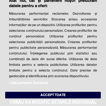
Atât noi, cât și partenerii noștri prelucrăm
THE SOCIAL RESPONSIBILITY OF
datele pentru a oferi:
BUSINESS IS TO INCREASE ITS
Măsurarea performanței reclamelor. Dezvoltarea și
PROFITS.
îmbunătățirea serviciilor. Stocarea și/sau accesarea
informațiilor de pe un dispozitiv. Utilizarea profilurilor pentru
Milton Friedman
selectarea conținutului personalizat. Crearea profilurilor de
conținut personalizat. Utilizarea profilurilor pentru
selectarea publicității personalizate. Crearea profilurilor
© 2026 Profit.ro. Toate drepturile rezervate.
pentru publicitate personalizată. Măsurarea performanței
Dezvoltat de
1616.ro
conținutului. Înțelegerea publicului prin statistici sau
combinații de date din surse diferite. Utilizarea de date
Contact
Publicitate
Despre noi
limitate pentru a selecta publicitatea. Utilizarea datelor
Politica de cookie
Politica de
limitate pentru a selecta conținutul. Date precise de
confidențialitate
Setări cookies
geolocație și identificarea prin scanarea dispozitivului.
Listă parteneri (furnizori)
este parte a
ACCEPT TOATE
VREAU SA MODIFIC SETARILE INDIVIDUAL