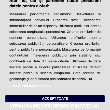
Atât noi, cât și partenerii noștri prelucrăm
THE SOCIAL RESPONSIBILITY OF
datele pentru a oferi:
BUSINESS IS TO INCREASE ITS
Măsurarea performanței reclamelor. Dezvoltarea și
PROFITS.
îmbunătățirea serviciilor. Stocarea și/sau accesarea
informațiilor de pe un dispozitiv. Utilizarea profilurilor pentru
Milton Friedman
selectarea conținutului personalizat. Crearea profilurilor de
conținut personalizat. Utilizarea profilurilor pentru
selectarea publicității personalizate. Crearea profilurilor
© 2026 Profit.ro. Toate drepturile rezervate.
pentru publicitate personalizată. Măsurarea performanței
Dezvoltat de
1616.ro
conținutului. Înțelegerea publicului prin statistici sau
combinații de date din surse diferite. Utilizarea de date
Contact
Publicitate
Despre noi
limitate pentru a selecta publicitatea. Utilizarea datelor
Politica de cookie
Politica de
limitate pentru a selecta conținutul. Date precise de
confidențialitate
Setări cookies
geolocație și identificarea prin scanarea dispozitivului.
Listă parteneri (furnizori)
este parte a
ACCEPT TOATE
VREAU SA MODIFIC SETARILE INDIVIDUAL