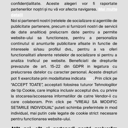
confidențialitate. Aceste alegeri vor fi raportate
partenerilor noștri și nu vă vor afecta navigarea.
Mai multe
detalii
Noi si partenerii nostri (retelele de socializare si agentiile de
publicitate partenere, precum si furnizorii nostri de servicii
de date analitice) prelucram date pentru a permite
website-ului sa functioneze, pentru a personaliza
continutul si anunturile publicitare afisate in functie de
interesele si/sau profilul dvs., pentru a va oferi
functionalitati aferente retelelor de socializare si pentru a
analiza traficul pe website. Beneficiati de drepturile
prevazute de art. 15-22 din GDPR in legatura cu
prelucrarea datelor cu caracter personal. Aceste drepturi
pot fi exercitate prin modalitatea indicata
aici
. Prin click pe
“ACCEPT TOATE”, acceptati folosirea tuturor Tehnologiilor
de tip Cookie, care implica inclusiv acceptul dvs. cu privire
la stocarea/accesarea informatiilor de catre Vendor-ii cu
care colaboram. Prin click pe “VREAU SA MODIFIC
SETARILE INDIVIDUAL” puteti schimba preferintele in mod
individual, mai putin cele legate de cookie strict necesare
pentru functionarea website-ului.