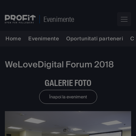
Evenimente
Home
Evenimente
Oportunitati parteneri
C
WeLoveDigital Forum 2018
GALERIE FOTO
Înapoi la eveniment