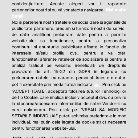
confidențialitate. Aceste alegeri vor fi raportate
partenerilor noștri și nu vă vor afecta navigarea.
Mai multe
detalii
Noi si partenerii nostri (retelele de socializare si agentiile de
publicitate partenere, precum si furnizorii nostri de servicii
de date analitice) prelucram date pentru a permite
website-ului sa functioneze, pentru a personaliza
continutul si anunturile publicitare afisate in functie de
interesele si/sau profilul dvs., pentru a va oferi
functionalitati aferente retelelor de socializare si pentru a
analiza traficul pe website. Beneficiati de drepturile
prevazute de art. 15-22 din GDPR in legatura cu
prelucrarea datelor cu caracter personal. Aceste drepturi
pot fi exercitate prin modalitatea indicata
aici
. Prin click pe
“ACCEPT TOATE”, acceptati folosirea tuturor Tehnologiilor
de tip Cookie, care implica inclusiv acceptul dvs. cu privire
la stocarea/accesarea informatiilor de catre Vendor-ii cu
care colaboram. Prin click pe “VREAU SA MODIFIC
SETARILE INDIVIDUAL” puteti schimba preferintele in mod
individual, mai putin cele legate de cookie strict necesare
pentru functionarea website-ului.