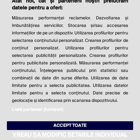
Atât noi, cât și partenerii noștri prelucrăm
THE SOCIAL RESPONSIBILITY OF
datele pentru a oferi:
BUSINESS IS TO INCREASE ITS
Măsurarea performanței reclamelor. Dezvoltarea și
PROFITS.
îmbunătățirea serviciilor. Stocarea și/sau accesarea
informațiilor de pe un dispozitiv. Utilizarea profilurilor pentru
Milton Friedman
selectarea conținutului personalizat. Crearea profilurilor de
conținut personalizat. Utilizarea profilurilor pentru
selectarea publicității personalizate. Crearea profilurilor
© 2026 Profit.ro. Toate drepturile rezervate.
pentru publicitate personalizată. Măsurarea performanței
Dezvoltat de
1616.ro
conținutului. Înțelegerea publicului prin statistici sau
combinații de date din surse diferite. Utilizarea de date
Contact
Publicitate
Despre noi
limitate pentru a selecta publicitatea. Utilizarea datelor
Politica de cookie
Politica de
limitate pentru a selecta conținutul. Date precise de
confidențialitate
Setări cookies
geolocație și identificarea prin scanarea dispozitivului.
Listă parteneri (furnizori)
este parte a
ACCEPT TOATE
VREAU SA MODIFIC SETARILE INDIVIDUAL