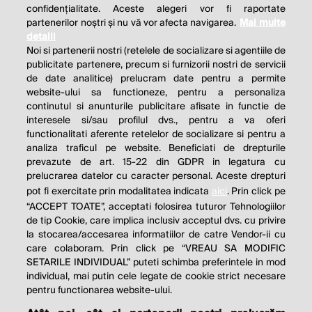
confidențialitate. Aceste alegeri vor fi raportate
partenerilor noștri și nu vă vor afecta navigarea.
Mai multe
detalii
Noi si partenerii nostri (retelele de socializare si agentiile de
publicitate partenere, precum si furnizorii nostri de servicii
de date analitice) prelucram date pentru a permite
website-ului sa functioneze, pentru a personaliza
continutul si anunturile publicitare afisate in functie de
interesele si/sau profilul dvs., pentru a va oferi
functionalitati aferente retelelor de socializare si pentru a
analiza traficul pe website. Beneficiati de drepturile
prevazute de art. 15-22 din GDPR in legatura cu
prelucrarea datelor cu caracter personal. Aceste drepturi
pot fi exercitate prin modalitatea indicata
aici
. Prin click pe
“ACCEPT TOATE”, acceptati folosirea tuturor Tehnologiilor
de tip Cookie, care implica inclusiv acceptul dvs. cu privire
la stocarea/accesarea informatiilor de catre Vendor-ii cu
care colaboram. Prin click pe “VREAU SA MODIFIC
SETARILE INDIVIDUAL” puteti schimba preferintele in mod
individual, mai putin cele legate de cookie strict necesare
pentru functionarea website-ului.