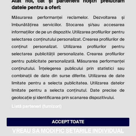
Atât noi, cât și partenerii noștri prelucrăm
THE SOCIAL RESPONSIBILITY OF
datele pentru a oferi:
BUSINESS IS TO INCREASE ITS
Măsurarea performanței reclamelor. Dezvoltarea și
PROFITS.
îmbunătățirea serviciilor. Stocarea și/sau accesarea
informațiilor de pe un dispozitiv. Utilizarea profilurilor pentru
Milton Friedman
selectarea conținutului personalizat. Crearea profilurilor de
conținut personalizat. Utilizarea profilurilor pentru
selectarea publicității personalizate. Crearea profilurilor
© 2026 Profit.ro. Toate drepturile rezervate.
pentru publicitate personalizată. Măsurarea performanței
Dezvoltat de
1616.ro
conținutului. Înțelegerea publicului prin statistici sau
combinații de date din surse diferite. Utilizarea de date
Contact
Publicitate
Despre noi
limitate pentru a selecta publicitatea. Utilizarea datelor
Politica de cookie
Politica de
limitate pentru a selecta conținutul. Date precise de
confidențialitate
Setări cookies
geolocație și identificarea prin scanarea dispozitivului.
Listă parteneri (furnizori)
este parte a
ACCEPT TOATE
VREAU SA MODIFIC SETARILE INDIVIDUAL