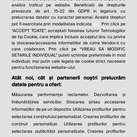
analiza traficul pe website. Beneficiati de drepturile
THE SOCIAL RESPONSIBILITY OF
prevazute de art. 15-22 din GDPR in legatura cu
BUSINESS IS TO INCREASE ITS
prelucrarea datelor cu caracter personal. Aceste drepturi
pot fi exercitate prin modalitatea indicata
aici
. Prin click pe
PROFITS.
“ACCEPT TOATE”, acceptati folosirea tuturor Tehnologiilor
de tip Cookie, care implica inclusiv acceptul dvs. cu privire
Milton Friedman
la stocarea/accesarea informatiilor de catre Vendor-ii cu
care colaboram. Prin click pe “VREAU SA MODIFIC
SETARILE INDIVIDUAL” puteti schimba preferintele in mod
individual, mai putin cele legate de cookie strict necesare
© 2026 Profit.ro. Toate drepturile rezervate.
pentru functionarea website-ului.
Dezvoltat de
1616.ro
Atât noi, cât și partenerii noștri prelucrăm
datele pentru a oferi:
Contact
Publicitate
Despre noi
Politica de cookie
Politica de
Măsurarea performanței reclamelor. Dezvoltarea și
confidențialitate
îmbunătățirea serviciilor. Stocarea și/sau accesarea
Setări cookies
informațiilor de pe un dispozitiv. Utilizarea profilurilor pentru
selectarea conținutului personalizat. Crearea profilurilor de
este parte a
conținut personalizat. Utilizarea profilurilor pentru
selectarea publicității personalizate. Crearea profilurilor