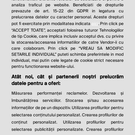
analiza traficul pe website. Beneficiati de drepturile
THE SOCIAL RESPONSIBILITY OF
prevazute de art. 15-22 din GDPR in legatura cu
BUSINESS IS TO INCREASE ITS
prelucrarea datelor cu caracter personal. Aceste drepturi
pot fi exercitate prin modalitatea indicata
aici
. Prin click pe
PROFITS.
“ACCEPT TOATE”, acceptati folosirea tuturor Tehnologiilor
de tip Cookie, care implica inclusiv acceptul dvs. cu privire
Milton Friedman
la stocarea/accesarea informatiilor de catre Vendor-ii cu
care colaboram. Prin click pe “VREAU SA MODIFIC
SETARILE INDIVIDUAL” puteti schimba preferintele in mod
individual, mai putin cele legate de cookie strict necesare
© 2026 Profit.ro. Toate drepturile rezervate.
pentru functionarea website-ului.
Dezvoltat de
1616.ro
Atât noi, cât și partenerii noștri prelucrăm
datele pentru a oferi:
Contact
Publicitate
Despre noi
Politica de cookie
Politica de
Măsurarea performanței reclamelor. Dezvoltarea și
confidențialitate
îmbunătățirea serviciilor. Stocarea și/sau accesarea
Setări cookies
informațiilor de pe un dispozitiv. Utilizarea profilurilor pentru
selectarea conținutului personalizat. Crearea profilurilor de
este parte a
conținut personalizat. Utilizarea profilurilor pentru
selectarea publicității personalizate. Crearea profilurilor