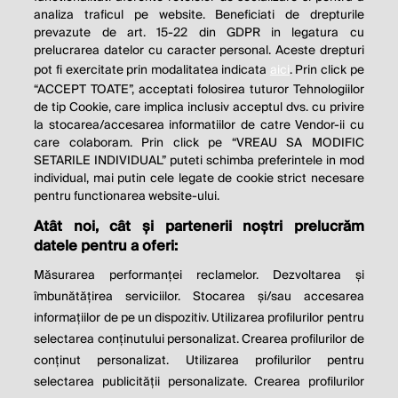
analiza traficul pe website. Beneficiati de drepturile
THE SOCIAL RESPONSIBILITY OF
prevazute de art. 15-22 din GDPR in legatura cu
BUSINESS IS TO INCREASE ITS
prelucrarea datelor cu caracter personal. Aceste drepturi
pot fi exercitate prin modalitatea indicata
aici
. Prin click pe
PROFITS.
“ACCEPT TOATE”, acceptati folosirea tuturor Tehnologiilor
de tip Cookie, care implica inclusiv acceptul dvs. cu privire
Milton Friedman
la stocarea/accesarea informatiilor de catre Vendor-ii cu
care colaboram. Prin click pe “VREAU SA MODIFIC
SETARILE INDIVIDUAL” puteti schimba preferintele in mod
individual, mai putin cele legate de cookie strict necesare
© 2026 Profit.ro. Toate drepturile rezervate.
pentru functionarea website-ului.
Dezvoltat de
1616.ro
Atât noi, cât și partenerii noștri prelucrăm
datele pentru a oferi:
Contact
Publicitate
Despre noi
Politica de cookie
Politica de
Măsurarea performanței reclamelor. Dezvoltarea și
confidențialitate
îmbunătățirea serviciilor. Stocarea și/sau accesarea
Setări cookies
informațiilor de pe un dispozitiv. Utilizarea profilurilor pentru
selectarea conținutului personalizat. Crearea profilurilor de
este parte a
conținut personalizat. Utilizarea profilurilor pentru
selectarea publicității personalizate. Crearea profilurilor