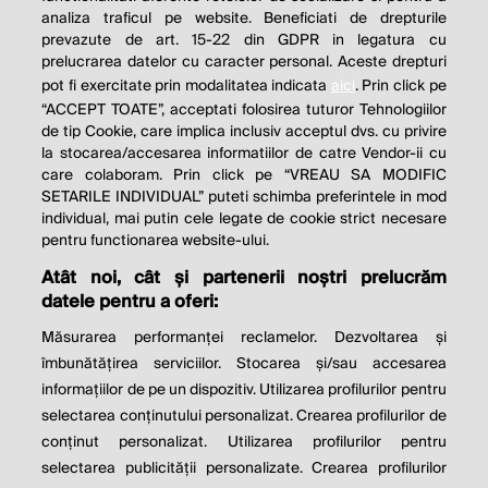
analiza traficul pe website. Beneficiati de drepturile
THE SOCIAL RESPONSIBILITY OF
prevazute de art. 15-22 din GDPR in legatura cu
BUSINESS IS TO INCREASE ITS
prelucrarea datelor cu caracter personal. Aceste drepturi
pot fi exercitate prin modalitatea indicata
aici
. Prin click pe
PROFITS.
“ACCEPT TOATE”, acceptati folosirea tuturor Tehnologiilor
de tip Cookie, care implica inclusiv acceptul dvs. cu privire
Milton Friedman
la stocarea/accesarea informatiilor de catre Vendor-ii cu
care colaboram. Prin click pe “VREAU SA MODIFIC
SETARILE INDIVIDUAL” puteti schimba preferintele in mod
individual, mai putin cele legate de cookie strict necesare
© 2026 Profit.ro. Toate drepturile rezervate.
pentru functionarea website-ului.
Dezvoltat de
1616.ro
Atât noi, cât și partenerii noștri prelucrăm
datele pentru a oferi:
Contact
Publicitate
Despre noi
Politica de cookie
Politica de
Măsurarea performanței reclamelor. Dezvoltarea și
confidențialitate
îmbunătățirea serviciilor. Stocarea și/sau accesarea
Setări cookies
informațiilor de pe un dispozitiv. Utilizarea profilurilor pentru
selectarea conținutului personalizat. Crearea profilurilor de
este parte a
conținut personalizat. Utilizarea profilurilor pentru
selectarea publicității personalizate. Crearea profilurilor