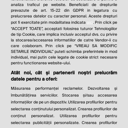
analiza traficul pe website. Beneficiati de drepturile
THE SOCIAL RESPONSIBILITY OF
prevazute de art. 15-22 din GDPR in legatura cu
BUSINESS IS TO INCREASE ITS
prelucrarea datelor cu caracter personal. Aceste drepturi
pot fi exercitate prin modalitatea indicata
aici
. Prin click pe
PROFITS.
“ACCEPT TOATE”, acceptati folosirea tuturor Tehnologiilor
de tip Cookie, care implica inclusiv acceptul dvs. cu privire
Milton Friedman
la stocarea/accesarea informatiilor de catre Vendor-ii cu
care colaboram. Prin click pe “VREAU SA MODIFIC
SETARILE INDIVIDUAL” puteti schimba preferintele in mod
individual, mai putin cele legate de cookie strict necesare
© 2026 Profit.ro. Toate drepturile rezervate.
pentru functionarea website-ului.
Dezvoltat de
1616.ro
Atât noi, cât și partenerii noștri prelucrăm
datele pentru a oferi:
Contact
Publicitate
Despre noi
Politica de cookie
Politica de
Măsurarea performanței reclamelor. Dezvoltarea și
confidențialitate
îmbunătățirea serviciilor. Stocarea și/sau accesarea
Setări cookies
informațiilor de pe un dispozitiv. Utilizarea profilurilor pentru
selectarea conținutului personalizat. Crearea profilurilor de
este parte a
conținut personalizat. Utilizarea profilurilor pentru
selectarea publicității personalizate. Crearea profilurilor