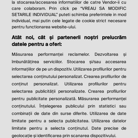
la stocarea/accesarea informatiilor de catre Vendor-ii cu
care colaboram. Prin click pe “VREAU SA MODIFIC
SETARILE INDIVIDUAL” puteti schimba preferintele in mod
individual, mai putin cele legate de cookie strict necesare
© 2026 Profit.ro. Toate drepturile rezervate.
pentru functionarea website-ului.
Dezvoltat de
1616.ro
Atât noi, cât și partenerii noștri prelucrăm
datele pentru a oferi:
Contact
Publicitate
Despre noi
Politica de cookie
Politica de
Măsurarea performanței reclamelor. Dezvoltarea și
confidențialitate
îmbunătățirea serviciilor. Stocarea și/sau accesarea
Setări cookies
informațiilor de pe un dispozitiv. Utilizarea profilurilor pentru
selectarea conținutului personalizat. Crearea profilurilor de
este parte a
conținut personalizat. Utilizarea profilurilor pentru
selectarea publicității personalizate. Crearea profilurilor
pentru publicitate personalizată. Măsurarea performanței
conținutului. Înțelegerea publicului prin statistici sau
combinații de date din surse diferite. Utilizarea de date
limitate pentru a selecta publicitatea. Utilizarea datelor
limitate pentru a selecta conținutul. Date precise de
geolocație și identificarea prin scanarea dispozitivului.