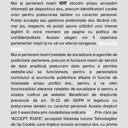
Noi și partenerii noștri
1017
stocăm și/sau accesăm
informații pe dispozitivul dvs., precum identificatorii cookie
unici pentru prelucrarea datelor cu caracter personal.
Puteți accepta sau gestiona preferințele dvs. făcând clic
mai jos, respectiv vă puteți opune utilizării unui interes
legitim în orice moment pe pagina cu politica de
confidențialitate. Aceste alegeri vor fi raportate
partenerilor noștri și nu vă vor afecta navigarea.
Mai multe
detalii
Noi si partenerii nostri (retelele de socializare si agentiile de
publicitate partenere, precum si furnizorii nostri de servicii
de date analitice) prelucram date pentru a permite
website-ului sa functioneze, pentru a personaliza
continutul si anunturile publicitare afisate in functie de
interesele si/sau profilul dvs., pentru a va oferi
functionalitati aferente retelelor de socializare si pentru a
analiza traficul pe website. Beneficiati de drepturile
THE SOCIAL RESPONSIBILITY OF
prevazute de art. 15-22 din GDPR in legatura cu
BUSINESS IS TO INCREASE ITS
prelucrarea datelor cu caracter personal. Aceste drepturi
pot fi exercitate prin modalitatea indicata
aici
. Prin click pe
PROFITS.
“ACCEPT TOATE”, acceptati folosirea tuturor Tehnologiilor
de tip Cookie, care implica inclusiv acceptul dvs. cu privire
Milton Friedman