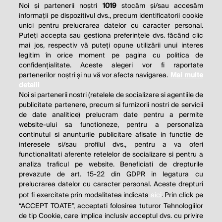
Noi și partenerii noștri
1019
stocăm și/sau accesăm
informații pe dispozitivul dvs., precum identificatorii cookie
unici pentru prelucrarea datelor cu caracter personal.
Puteți accepta sau gestiona preferințele dvs. făcând clic
mai jos, respectiv vă puteți opune utilizării unui interes
legitim în orice moment pe pagina cu politica de
confidențialitate. Aceste alegeri vor fi raportate
partenerilor noștri și nu vă vor afecta navigarea.
Mai multe
detalii
Noi si partenerii nostri (retelele de socializare si agentiile de
publicitate partenere, precum si furnizorii nostri de servicii
de date analitice) prelucram date pentru a permite
website-ului sa functioneze, pentru a personaliza
continutul si anunturile publicitare afisate in functie de
interesele si/sau profilul dvs., pentru a va oferi
functionalitati aferente retelelor de socializare si pentru a
analiza traficul pe website. Beneficiati de drepturile
THE SOCIAL RESPONSIBILITY OF
prevazute de art. 15-22 din GDPR in legatura cu
BUSINESS IS TO INCREASE ITS
prelucrarea datelor cu caracter personal. Aceste drepturi
pot fi exercitate prin modalitatea indicata
aici
. Prin click pe
PROFITS.
“ACCEPT TOATE”, acceptati folosirea tuturor Tehnologiilor
de tip Cookie, care implica inclusiv acceptul dvs. cu privire
Milton Friedman