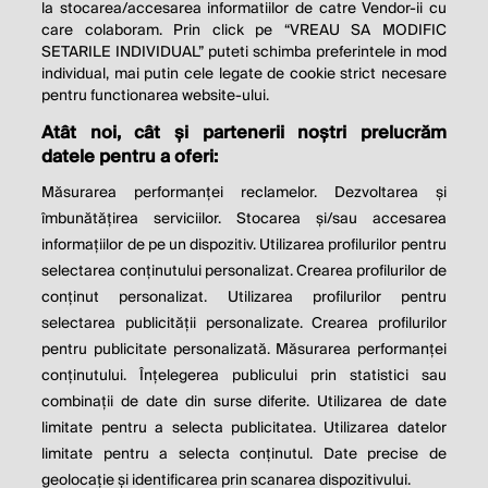
la stocarea/accesarea informatiilor de catre Vendor-ii cu
care colaboram. Prin click pe “VREAU SA MODIFIC
SETARILE INDIVIDUAL” puteti schimba preferintele in mod
individual, mai putin cele legate de cookie strict necesare
© 2026 Profit.ro. Toate drepturile rezervate.
pentru functionarea website-ului.
Dezvoltat de
1616.ro
Atât noi, cât și partenerii noștri prelucrăm
datele pentru a oferi:
Contact
Publicitate
Despre noi
Politica de cookie
Politica de
Măsurarea performanței reclamelor. Dezvoltarea și
confidențialitate
îmbunătățirea serviciilor. Stocarea și/sau accesarea
Setări cookies
informațiilor de pe un dispozitiv. Utilizarea profilurilor pentru
selectarea conținutului personalizat. Crearea profilurilor de
este parte a
conținut personalizat. Utilizarea profilurilor pentru
selectarea publicității personalizate. Crearea profilurilor
pentru publicitate personalizată. Măsurarea performanței
conținutului. Înțelegerea publicului prin statistici sau
combinații de date din surse diferite. Utilizarea de date
limitate pentru a selecta publicitatea. Utilizarea datelor
limitate pentru a selecta conținutul. Date precise de
geolocație și identificarea prin scanarea dispozitivului.