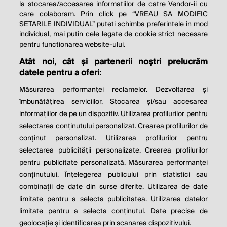
la stocarea/accesarea informatiilor de catre Vendor-ii cu
care colaboram. Prin click pe “VREAU SA MODIFIC
SETARILE INDIVIDUAL” puteti schimba preferintele in mod
individual, mai putin cele legate de cookie strict necesare
© 2026 Profit.ro. Toate drepturile rezervate.
pentru functionarea website-ului.
Dezvoltat de
1616.ro
Atât noi, cât și partenerii noștri prelucrăm
datele pentru a oferi:
Contact
Publicitate
Despre noi
Politica de cookie
Politica de
Măsurarea performanței reclamelor. Dezvoltarea și
confidențialitate
îmbunătățirea serviciilor. Stocarea și/sau accesarea
Setări cookies
informațiilor de pe un dispozitiv. Utilizarea profilurilor pentru
selectarea conținutului personalizat. Crearea profilurilor de
este parte a
conținut personalizat. Utilizarea profilurilor pentru
selectarea publicității personalizate. Crearea profilurilor
pentru publicitate personalizată. Măsurarea performanței
conținutului. Înțelegerea publicului prin statistici sau
combinații de date din surse diferite. Utilizarea de date
limitate pentru a selecta publicitatea. Utilizarea datelor
limitate pentru a selecta conținutul. Date precise de
geolocație și identificarea prin scanarea dispozitivului.