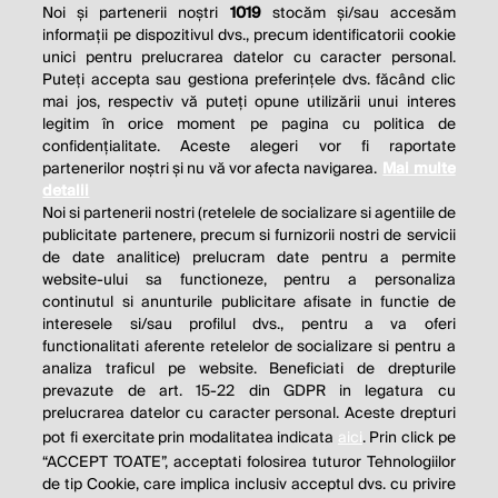
Noi și partenerii noștri
1019
stocăm și/sau accesăm
informații pe dispozitivul dvs., precum identificatorii cookie
unici pentru prelucrarea datelor cu caracter personal.
Puteți accepta sau gestiona preferințele dvs. făcând clic
mai jos, respectiv vă puteți opune utilizării unui interes
legitim în orice moment pe pagina cu politica de
confidențialitate. Aceste alegeri vor fi raportate
partenerilor noștri și nu vă vor afecta navigarea.
Mai multe
detalii
Noi si partenerii nostri (retelele de socializare si agentiile de
publicitate partenere, precum si furnizorii nostri de servicii
de date analitice) prelucram date pentru a permite
website-ului sa functioneze, pentru a personaliza
continutul si anunturile publicitare afisate in functie de
interesele si/sau profilul dvs., pentru a va oferi
functionalitati aferente retelelor de socializare si pentru a
analiza traficul pe website. Beneficiati de drepturile
THE SOCIAL RESPONSIBILITY OF
prevazute de art. 15-22 din GDPR in legatura cu
BUSINESS IS TO INCREASE ITS
prelucrarea datelor cu caracter personal. Aceste drepturi
pot fi exercitate prin modalitatea indicata
aici
. Prin click pe
PROFITS.
“ACCEPT TOATE”, acceptati folosirea tuturor Tehnologiilor
de tip Cookie, care implica inclusiv acceptul dvs. cu privire
Milton Friedman