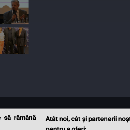
e să rămână
Atât noi, cât și partenerii no
pentru a oferi: