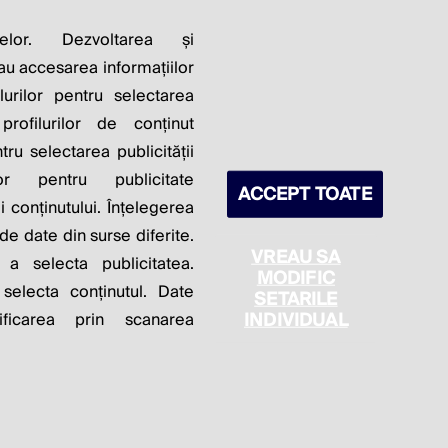
LITY OF
elor. Dezvoltarea și
sau accesarea informațiilor
S PROFITS.
lurilor pentru selectarea
profilurilor de conținut
ntru selectarea publicității
lor pentru publicitate
ACCEPT TOATE
 conținutului. Înțelegerea
 de date din surse diferite.
VREAU SA
 a selecta publicitatea.
MODIFIC
 selecta conținutul. Date
SETARILE
itica de cookie
Politica de confidențialitate
INDIVIDUAL
ficarea prin scanarea
Setări cookies