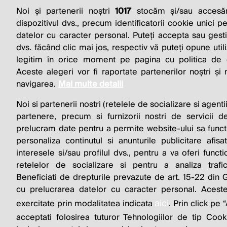
Noi și partenerii noștri
1017
stocăm și/sau accesăm
THE SO
dispozitivul dvs., precum identificatorii cookie unici p
datelor cu caracter personal. Puteți accepta sau gest
BUSINESS 
dvs. făcând clic mai jos, respectiv vă puteți opune utili
legitim în orice moment pe pagina cu politica de co
Aceste alegeri vor fi raportate partenerilor noștri și
navigarea.
Mai multe detalii
Noi si partenerii nostri (retelele de socializare si agenti
partenere, precum si furnizorii nostri de servicii de
prelucram date pentru a permite website-ului sa funct
personaliza continutul si anunturile publicitare afis
interesele si/sau profilul dvs., pentru a va oferi functi
© 2026 Profit.ro. Toate drepturile rezervate. De
retelelor de socializare si pentru a analiza trafi
1616.ro
Beneficiati de drepturile prevazute de art. 15-22 din
cu prelucrarea datelor cu caracter personal. Aceste
aici
exercitate prin modalitatea indicata
. Prin click p
acceptati folosirea tuturor Tehnologiilor de tip Cook