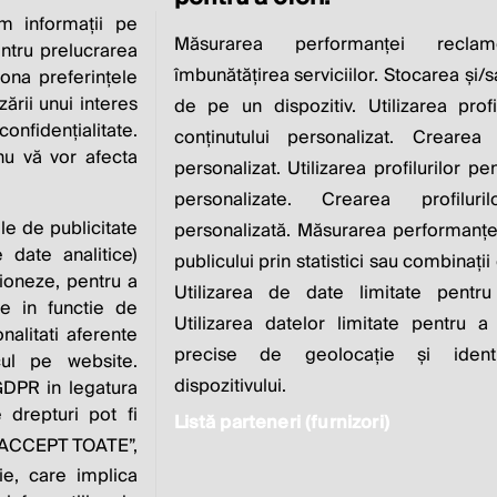
 informații pe
CIAL RESPONSIBI
Măsurarea performanței reclam
entru prelucrarea
îmbunătățirea serviciilor. Stocarea și/
iona preferințele
IS TO INCREASE IT
zării unui interes
de pe un dispozitiv. Utilizarea profi
nfidențialitate.
conținutului personalizat. Crearea 
 nu vă vor afecta
personalizat. Utilizarea profilurilor pe
Milton Friedman
personalizate. Crearea profiluri
ile de publicitate
personalizată. Măsurarea performanței
 date analitice)
publicului prin statistici sau combinații
ioneze, pentru a
Utilizarea de date limitate pentru
ate in functie de
Utilizarea datelor limitate pentru a
onalitati aferente
zvoltat de
Contact
Publicitate
Despre
Pol
precise de geolocație și identi
cul pe website.
noi
dispozitivului.
 GDPR in legatura
 drepturi pot fi
Listă parteneri (furnizori)
e “ACCEPT TOATE”,
este parte a
ie, care implica