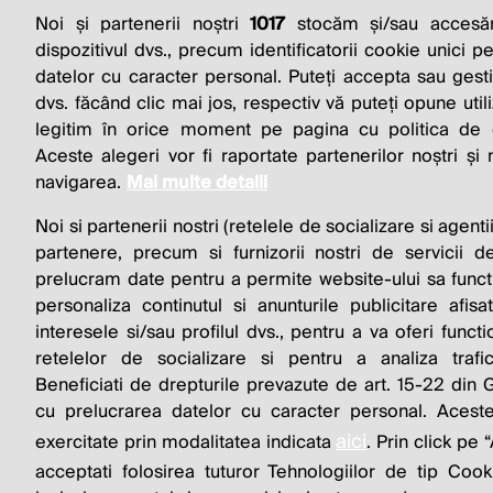
Noi și partenerii noștri
1017
stocăm și/sau accesăm
THE SO
dispozitivul dvs., precum identificatorii cookie unici p
datelor cu caracter personal. Puteți accepta sau gest
BUSINESS 
dvs. făcând clic mai jos, respectiv vă puteți opune utili
legitim în orice moment pe pagina cu politica de co
Aceste alegeri vor fi raportate partenerilor noștri și
navigarea.
Mai multe detalii
Noi si partenerii nostri (retelele de socializare si agenti
partenere, precum si furnizorii nostri de servicii de
prelucram date pentru a permite website-ului sa funct
personaliza continutul si anunturile publicitare afis
interesele si/sau profilul dvs., pentru a va oferi functi
© 2026 Profit.ro. Toate drepturile rezervate. De
retelelor de socializare si pentru a analiza trafi
1616.ro
Beneficiati de drepturile prevazute de art. 15-22 din
cu prelucrarea datelor cu caracter personal. Aceste
aici
exercitate prin modalitatea indicata
. Prin click p
acceptati folosirea tuturor Tehnologiilor de tip Cook