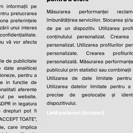
 informații pe
CIAL RESPONSIBI
Măsurarea performanței reclam
entru prelucrarea
îmbunătățirea serviciilor. Stocarea și/
iona preferințele
IS TO INCREASE IT
zării unui interes
de pe un dispozitiv. Utilizarea profi
nfidențialitate.
conținutului personalizat. Crearea 
 nu vă vor afecta
personalizat. Utilizarea profilurilor pe
Milton Friedman
personalizate. Crearea profiluri
ile de publicitate
personalizată. Măsurarea performanței
 date analitice)
publicului prin statistici sau combinații
ioneze, pentru a
Utilizarea de date limitate pentru
ate in functie de
Utilizarea datelor limitate pentru a
onalitati aferente
zvoltat de
Contact
Publicitate
Despre
Pol
precise de geolocație și identi
cul pe website.
noi
dispozitivului.
 GDPR in legatura
 drepturi pot fi
Listă parteneri (furnizori)
e “ACCEPT TOATE”,
este parte a
ie, care implica