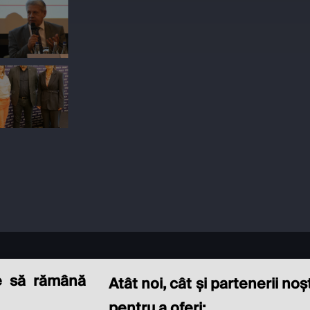
e să rămână
Atât noi, cât și partenerii no
pentru a oferi: