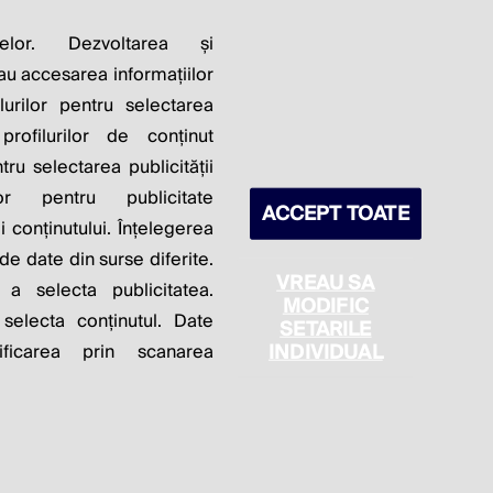
LITY OF
elor. Dezvoltarea și
sau accesarea informațiilor
S PROFITS.
lurilor pentru selectarea
profilurilor de conținut
ntru selectarea publicității
lor pentru publicitate
ACCEPT TOATE
 conținutului. Înțelegerea
 de date din surse diferite.
VREAU SA
 a selecta publicitatea.
MODIFIC
 selecta conținutul. Date
SETARILE
itica de cookie
Politica de confidențialitate
INDIVIDUAL
ficarea prin scanarea
Setări cookies