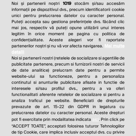
Noi și partenerii noștri
1019
stocăm și/sau accesăm
informații pe dispozitivul dvs., precum identificatorii cookie
unici pentru prelucrarea datelor cu caracter personal.
Puteți accepta sau gestiona preferințele dvs. făcând clic
mai jos, respectiv vă puteți opune utilizării unui interes
legitim în orice moment pe pagina cu politica de
confidențialitate. Aceste alegeri vor fi raportate
partenerilor noștri și nu vă vor afecta navigarea.
Mai multe
detalii
Noi si partenerii nostri (retelele de socializare si agentiile de
publicitate partenere, precum si furnizorii nostri de servicii
de date analitice) prelucram date pentru a permite
website-ului sa functioneze, pentru a personaliza
continutul si anunturile publicitare afisate in functie de
interesele si/sau profilul dvs., pentru a va oferi
functionalitati aferente retelelor de socializare si pentru a
analiza traficul pe website. Beneficiati de drepturile
THE SOCIAL RESPONSIBILITY OF
prevazute de art. 15-22 din GDPR in legatura cu
BUSINESS IS TO INCREASE ITS
prelucrarea datelor cu caracter personal. Aceste drepturi
pot fi exercitate prin modalitatea indicata
aici
. Prin click pe
PROFITS.
“ACCEPT TOATE”, acceptati folosirea tuturor Tehnologiilor
de tip Cookie, care implica inclusiv acceptul dvs. cu privire
Milton Friedman