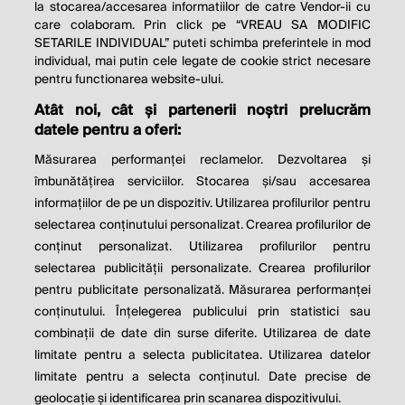
la stocarea/accesarea informatiilor de catre Vendor-ii cu
care colaboram. Prin click pe “VREAU SA MODIFIC
SETARILE INDIVIDUAL” puteti schimba preferintele in mod
individual, mai putin cele legate de cookie strict necesare
© 2026 Profit.ro. Toate drepturile rezervate.
pentru functionarea website-ului.
Dezvoltat de
1616.ro
Atât noi, cât și partenerii noștri prelucrăm
datele pentru a oferi:
Contact
Publicitate
Despre noi
Politica de cookie
Politica de
Măsurarea performanței reclamelor. Dezvoltarea și
confidențialitate
îmbunătățirea serviciilor. Stocarea și/sau accesarea
Setări cookies
informațiilor de pe un dispozitiv. Utilizarea profilurilor pentru
selectarea conținutului personalizat. Crearea profilurilor de
este parte a
conținut personalizat. Utilizarea profilurilor pentru
selectarea publicității personalizate. Crearea profilurilor
pentru publicitate personalizată. Măsurarea performanței
conținutului. Înțelegerea publicului prin statistici sau
combinații de date din surse diferite. Utilizarea de date
limitate pentru a selecta publicitatea. Utilizarea datelor
limitate pentru a selecta conținutul. Date precise de
geolocație și identificarea prin scanarea dispozitivului.