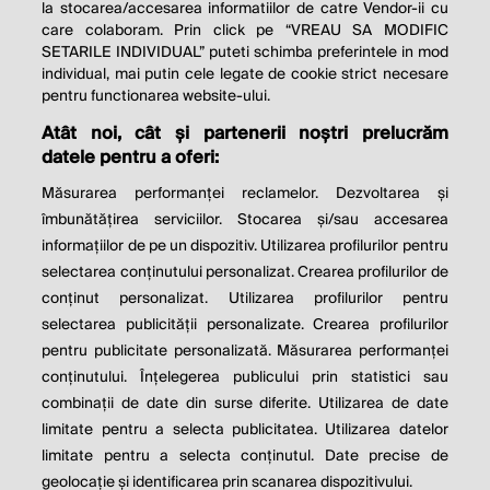
la stocarea/accesarea informatiilor de catre Vendor-ii cu
care colaboram. Prin click pe “VREAU SA MODIFIC
SETARILE INDIVIDUAL” puteti schimba preferintele in mod
individual, mai putin cele legate de cookie strict necesare
© 2026 Profit.ro. Toate drepturile rezervate.
pentru functionarea website-ului.
Dezvoltat de
1616.ro
Atât noi, cât și partenerii noștri prelucrăm
datele pentru a oferi:
Contact
Publicitate
Despre noi
Politica de cookie
Politica de
Măsurarea performanței reclamelor. Dezvoltarea și
confidențialitate
îmbunătățirea serviciilor. Stocarea și/sau accesarea
Setări cookies
informațiilor de pe un dispozitiv. Utilizarea profilurilor pentru
selectarea conținutului personalizat. Crearea profilurilor de
este parte a
conținut personalizat. Utilizarea profilurilor pentru
selectarea publicității personalizate. Crearea profilurilor
pentru publicitate personalizată. Măsurarea performanței
conținutului. Înțelegerea publicului prin statistici sau
combinații de date din surse diferite. Utilizarea de date
limitate pentru a selecta publicitatea. Utilizarea datelor
limitate pentru a selecta conținutul. Date precise de
geolocație și identificarea prin scanarea dispozitivului.