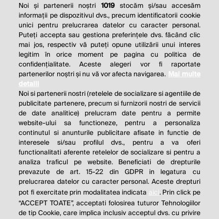
Noi și partenerii noștri
1019
stocăm și/sau accesăm
informații pe dispozitivul dvs., precum identificatorii cookie
unici pentru prelucrarea datelor cu caracter personal.
Puteți accepta sau gestiona preferințele dvs. făcând clic
mai jos, respectiv vă puteți opune utilizării unui interes
legitim în orice moment pe pagina cu politica de
confidențialitate. Aceste alegeri vor fi raportate
partenerilor noștri și nu vă vor afecta navigarea.
Mai multe
detalii
Noi si partenerii nostri (retelele de socializare si agentiile de
publicitate partenere, precum si furnizorii nostri de servicii
de date analitice) prelucram date pentru a permite
website-ului sa functioneze, pentru a personaliza
continutul si anunturile publicitare afisate in functie de
interesele si/sau profilul dvs., pentru a va oferi
functionalitati aferente retelelor de socializare si pentru a
analiza traficul pe website. Beneficiati de drepturile
THE SOCIAL RESPONSIBILITY OF
prevazute de art. 15-22 din GDPR in legatura cu
BUSINESS IS TO INCREASE ITS
prelucrarea datelor cu caracter personal. Aceste drepturi
pot fi exercitate prin modalitatea indicata
aici
. Prin click pe
PROFITS.
“ACCEPT TOATE”, acceptati folosirea tuturor Tehnologiilor
de tip Cookie, care implica inclusiv acceptul dvs. cu privire
Milton Friedman