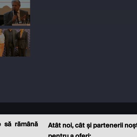
e să rămână
Atât noi, cât și partenerii no
pentru a oferi: