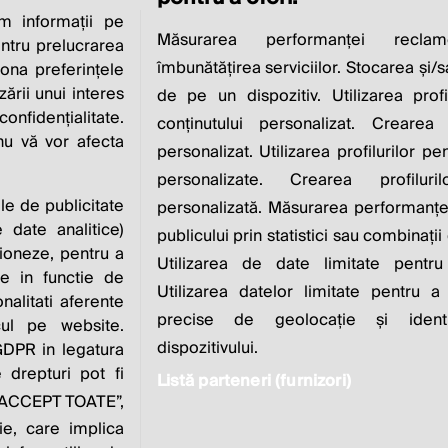
 informații pe
CIAL RESPONSIBI
Măsurarea performanței reclam
entru prelucrarea
îmbunătățirea serviciilor. Stocarea și/
iona preferințele
IS TO INCREASE IT
zării unui interes
de pe un dispozitiv. Utilizarea profi
nfidențialitate.
conținutului personalizat. Crearea 
 nu vă vor afecta
personalizat. Utilizarea profilurilor pe
Milton Friedman
personalizate. Crearea profiluri
ile de publicitate
personalizată. Măsurarea performanței
 date analitice)
publicului prin statistici sau combinații
ioneze, pentru a
Utilizarea de date limitate pentru
ate in functie de
Utilizarea datelor limitate pentru a
onalitati aferente
zvoltat de
Contact
Publicitate
Despre
Pol
precise de geolocație și identi
cul pe website.
noi
dispozitivului.
 GDPR in legatura
 drepturi pot fi
Listă parteneri (furnizori)
e “ACCEPT TOATE”,
este parte a
ie, care implica