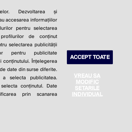
LITY OF
elor. Dezvoltarea și
sau accesarea informațiilor
S PROFITS.
lurilor pentru selectarea
profilurilor de conținut
ntru selectarea publicității
lor pentru publicitate
ACCEPT TOATE
 conținutului. Înțelegerea
 de date din surse diferite.
VREAU SA
 a selecta publicitatea.
MODIFIC
 selecta conținutul. Date
SETARILE
itica de cookie
Politica de confidențialitate
INDIVIDUAL
ficarea prin scanarea
Setări cookies