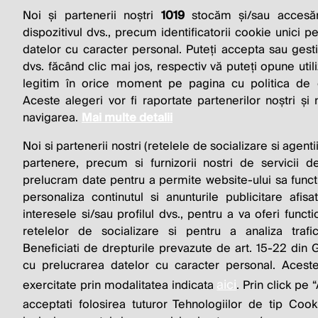
Noi și partenerii noștri
1019
stocăm și/sau accesăm
THE SO
dispozitivul dvs., precum identificatorii cookie unici p
datelor cu caracter personal. Puteți accepta sau gest
BUSINESS 
dvs. făcând clic mai jos, respectiv vă puteți opune utili
legitim în orice moment pe pagina cu politica de co
Aceste alegeri vor fi raportate partenerilor noștri și
navigarea.
Mai multe detalii
Noi si partenerii nostri (retelele de socializare si agenti
partenere, precum si furnizorii nostri de servicii de
prelucram date pentru a permite website-ului sa funct
personaliza continutul si anunturile publicitare afis
interesele si/sau profilul dvs., pentru a va oferi functi
© 2026 Profit.ro. Toate drepturile rezervate. De
retelelor de socializare si pentru a analiza trafi
1616.ro
Beneficiati de drepturile prevazute de art. 15-22 din
cu prelucrarea datelor cu caracter personal. Aceste
aici
exercitate prin modalitatea indicata
. Prin click p
acceptati folosirea tuturor Tehnologiilor de tip Cook