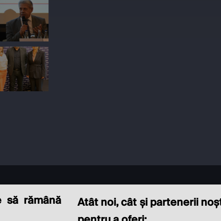
e să rămână
Atât noi, cât și partenerii no
pentru a oferi: