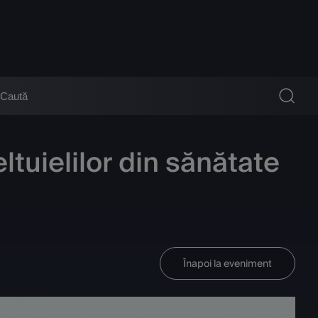
tuielilor din sănătate
Înapoi la eveniment