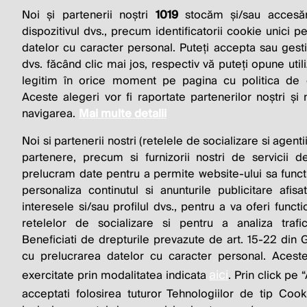
Noi și partenerii noștri
1019
stocăm și/sau accesăm
THE SO
dispozitivul dvs., precum identificatorii cookie unici p
datelor cu caracter personal. Puteți accepta sau gest
BUSINESS 
dvs. făcând clic mai jos, respectiv vă puteți opune utili
legitim în orice moment pe pagina cu politica de co
Aceste alegeri vor fi raportate partenerilor noștri și
navigarea.
Mai multe detalii
Noi si partenerii nostri (retelele de socializare si agenti
partenere, precum si furnizorii nostri de servicii de
prelucram date pentru a permite website-ului sa funct
personaliza continutul si anunturile publicitare afis
interesele si/sau profilul dvs., pentru a va oferi functi
© 2026 Profit.ro. Toate drepturile rezervate. De
retelelor de socializare si pentru a analiza trafi
1616.ro
Beneficiati de drepturile prevazute de art. 15-22 din
cu prelucrarea datelor cu caracter personal. Aceste
aici
exercitate prin modalitatea indicata
. Prin click p
acceptati folosirea tuturor Tehnologiilor de tip Cook