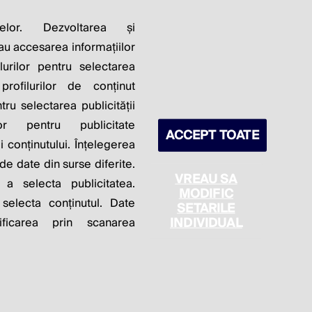
LITY OF
elor. Dezvoltarea și
sau accesarea informațiilor
S PROFITS.
lurilor pentru selectarea
profilurilor de conținut
ntru selectarea publicității
lor pentru publicitate
ACCEPT TOATE
 conținutului. Înțelegerea
 de date din surse diferite.
VREAU SA
 a selecta publicitatea.
MODIFIC
 selecta conținutul. Date
SETARILE
itica de cookie
Politica de confidențialitate
INDIVIDUAL
ficarea prin scanarea
Setări cookies