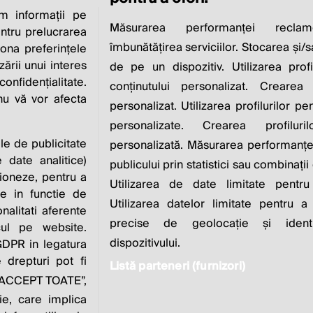
 informații pe
CIAL RESPONSIBI
Măsurarea performanței reclam
entru prelucrarea
îmbunătățirea serviciilor. Stocarea și/
iona preferințele
IS TO INCREASE IT
zării unui interes
de pe un dispozitiv. Utilizarea profi
nfidențialitate.
conținutului personalizat. Crearea 
 nu vă vor afecta
personalizat. Utilizarea profilurilor pe
Milton Friedman
personalizate. Crearea profiluri
ile de publicitate
personalizată. Măsurarea performanței
 date analitice)
publicului prin statistici sau combinații
ioneze, pentru a
Utilizarea de date limitate pentru
ate in functie de
Utilizarea datelor limitate pentru a
onalitati aferente
zvoltat de
Contact
Publicitate
Despre
Pol
precise de geolocație și identi
cul pe website.
noi
dispozitivului.
 GDPR in legatura
 drepturi pot fi
Listă parteneri (furnizori)
e “ACCEPT TOATE”,
este parte a
ie, care implica