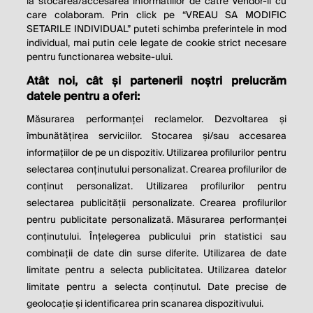
la stocarea/accesarea informatiilor de catre Vendor-ii cu
care colaboram. Prin click pe “VREAU SA MODIFIC
SETARILE INDIVIDUAL” puteti schimba preferintele in mod
individual, mai putin cele legate de cookie strict necesare
© 2026 Profit.ro. Toate drepturile rezervate.
pentru functionarea website-ului.
Dezvoltat de
1616.ro
Atât noi, cât și partenerii noștri prelucrăm
datele pentru a oferi:
Contact
Publicitate
Despre noi
Politica de cookie
Politica de
Măsurarea performanței reclamelor. Dezvoltarea și
confidențialitate
îmbunătățirea serviciilor. Stocarea și/sau accesarea
Setări cookies
informațiilor de pe un dispozitiv. Utilizarea profilurilor pentru
selectarea conținutului personalizat. Crearea profilurilor de
este parte a
conținut personalizat. Utilizarea profilurilor pentru
selectarea publicității personalizate. Crearea profilurilor
pentru publicitate personalizată. Măsurarea performanței
conținutului. Înțelegerea publicului prin statistici sau
combinații de date din surse diferite. Utilizarea de date
limitate pentru a selecta publicitatea. Utilizarea datelor
limitate pentru a selecta conținutul. Date precise de
geolocație și identificarea prin scanarea dispozitivului.