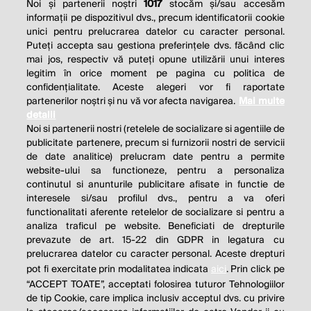
Noi și partenerii noștri
1017
stocăm și/sau accesăm
informații pe dispozitivul dvs., precum identificatorii cookie
unici pentru prelucrarea datelor cu caracter personal.
Puteți accepta sau gestiona preferințele dvs. făcând clic
mai jos, respectiv vă puteți opune utilizării unui interes
legitim în orice moment pe pagina cu politica de
confidențialitate. Aceste alegeri vor fi raportate
partenerilor noștri și nu vă vor afecta navigarea.
Mai multe
detalii
Noi si partenerii nostri (retelele de socializare si agentiile de
publicitate partenere, precum si furnizorii nostri de servicii
de date analitice) prelucram date pentru a permite
website-ului sa functioneze, pentru a personaliza
continutul si anunturile publicitare afisate in functie de
interesele si/sau profilul dvs., pentru a va oferi
functionalitati aferente retelelor de socializare si pentru a
analiza traficul pe website. Beneficiati de drepturile
THE SOCIAL RESPONSIBILITY OF
prevazute de art. 15-22 din GDPR in legatura cu
BUSINESS IS TO INCREASE ITS
prelucrarea datelor cu caracter personal. Aceste drepturi
pot fi exercitate prin modalitatea indicata
aici
. Prin click pe
PROFITS.
“ACCEPT TOATE”, acceptati folosirea tuturor Tehnologiilor
de tip Cookie, care implica inclusiv acceptul dvs. cu privire
Milton Friedman