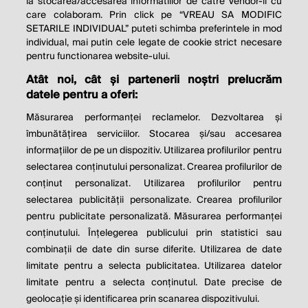
la stocarea/accesarea informatiilor de catre Vendor-ii cu
care colaboram. Prin click pe “VREAU SA MODIFIC
SETARILE INDIVIDUAL” puteti schimba preferintele in mod
individual, mai putin cele legate de cookie strict necesare
© 2026 Profit.ro. Toate drepturile rezervate.
pentru functionarea website-ului.
Dezvoltat de
1616.ro
Atât noi, cât și partenerii noștri prelucrăm
datele pentru a oferi:
Contact
Publicitate
Despre noi
Politica de cookie
Politica de
Măsurarea performanței reclamelor. Dezvoltarea și
confidențialitate
îmbunătățirea serviciilor. Stocarea și/sau accesarea
Setări cookies
informațiilor de pe un dispozitiv. Utilizarea profilurilor pentru
selectarea conținutului personalizat. Crearea profilurilor de
este parte a
conținut personalizat. Utilizarea profilurilor pentru
selectarea publicității personalizate. Crearea profilurilor
pentru publicitate personalizată. Măsurarea performanței
conținutului. Înțelegerea publicului prin statistici sau
combinații de date din surse diferite. Utilizarea de date
limitate pentru a selecta publicitatea. Utilizarea datelor
limitate pentru a selecta conținutul. Date precise de
geolocație și identificarea prin scanarea dispozitivului.