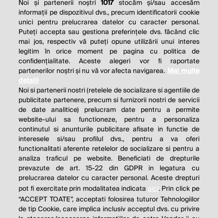
Noi și partenerii noștri
1017
stocăm și/sau accesăm
informații pe dispozitivul dvs., precum identificatorii cookie
unici pentru prelucrarea datelor cu caracter personal.
Puteți accepta sau gestiona preferințele dvs. făcând clic
mai jos, respectiv vă puteți opune utilizării unui interes
legitim în orice moment pe pagina cu politica de
confidențialitate. Aceste alegeri vor fi raportate
partenerilor noștri și nu vă vor afecta navigarea.
Mai multe
detalii
Noi si partenerii nostri (retelele de socializare si agentiile de
publicitate partenere, precum si furnizorii nostri de servicii
de date analitice) prelucram date pentru a permite
website-ului sa functioneze, pentru a personaliza
continutul si anunturile publicitare afisate in functie de
interesele si/sau profilul dvs., pentru a va oferi
functionalitati aferente retelelor de socializare si pentru a
analiza traficul pe website. Beneficiati de drepturile
THE SOCIAL RESPONSIBILITY OF
prevazute de art. 15-22 din GDPR in legatura cu
BUSINESS IS TO INCREASE ITS
prelucrarea datelor cu caracter personal. Aceste drepturi
pot fi exercitate prin modalitatea indicata
aici
. Prin click pe
PROFITS.
“ACCEPT TOATE”, acceptati folosirea tuturor Tehnologiilor
de tip Cookie, care implica inclusiv acceptul dvs. cu privire
Milton Friedman