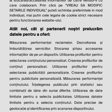
la stocarea/accesarea informatiilor de catre Vendor-ii cu
care colaboram. Prin click pe “VREAU SA MODIFIC
SETARILE INDIVIDUAL” puteti schimba preferintele in mod
individual, mai putin cele legate de cookie strict necesare
© 2026 Profit.ro. Toate drepturile rezervate.
pentru functionarea website-ului.
Dezvoltat de
1616.ro
Atât noi, cât și partenerii noștri prelucrăm
datele pentru a oferi:
Contact
Publicitate
Despre noi
Politica de cookie
Politica de
Măsurarea performanței reclamelor. Dezvoltarea și
confidențialitate
îmbunătățirea serviciilor. Stocarea și/sau accesarea
Setări cookies
informațiilor de pe un dispozitiv. Utilizarea profilurilor pentru
selectarea conținutului personalizat. Crearea profilurilor de
este parte a
conținut personalizat. Utilizarea profilurilor pentru
selectarea publicității personalizate. Crearea profilurilor
pentru publicitate personalizată. Măsurarea performanței
conținutului. Înțelegerea publicului prin statistici sau
combinații de date din surse diferite. Utilizarea de date
limitate pentru a selecta publicitatea. Utilizarea datelor
limitate pentru a selecta conținutul. Date precise de
geolocație și identificarea prin scanarea dispozitivului.