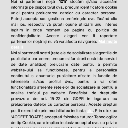
Noi și partenerii noștri
1017
stocăm și/sau accesăm
informații pe dispozitivul dvs., precum identificatorii cookie
unici pentru prelucrarea datelor cu caracter personal.
Puteți accepta sau gestiona preferințele dvs. făcând clic
mai jos, respectiv vă puteți opune utilizării unui interes
legitim în orice moment pe pagina cu politica de
confidențialitate. Aceste alegeri vor fi raportate
partenerilor noștri și nu vă vor afecta navigarea.
Mai multe
detalii
Noi si partenerii nostri (retelele de socializare si agentiile de
publicitate partenere, precum si furnizorii nostri de servicii
de date analitice) prelucram date pentru a permite
website-ului sa functioneze, pentru a personaliza
continutul si anunturile publicitare afisate in functie de
interesele si/sau profilul dvs., pentru a va oferi
functionalitati aferente retelelor de socializare si pentru a
analiza traficul pe website. Beneficiati de drepturile
THE SOCIAL RESPONSIBILITY OF
prevazute de art. 15-22 din GDPR in legatura cu
BUSINESS IS TO INCREASE ITS
prelucrarea datelor cu caracter personal. Aceste drepturi
pot fi exercitate prin modalitatea indicata
aici
. Prin click pe
PROFITS.
“ACCEPT TOATE”, acceptati folosirea tuturor Tehnologiilor
de tip Cookie, care implica inclusiv acceptul dvs. cu privire
Milton Friedman