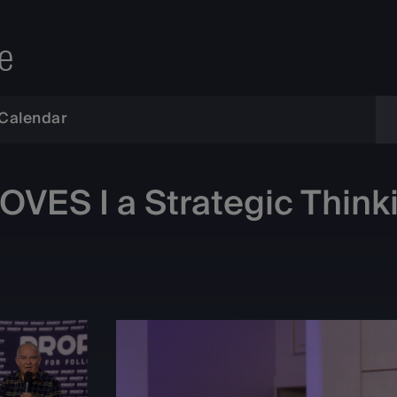
e
Calendar
ES I a Strategic Think