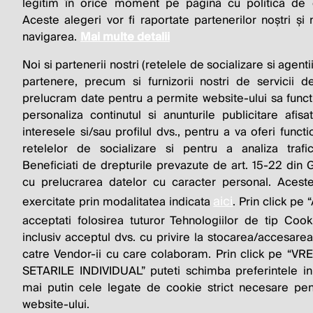
BUSINESS 
legitim în orice moment pe pagina cu politica de co
Aceste alegeri vor fi raportate partenerilor noștri și
navigarea.
Mai multe detalii
Noi si partenerii nostri (retelele de socializare si agenti
partenere, precum si furnizorii nostri de servicii de
prelucram date pentru a permite website-ului sa funct
personaliza continutul si anunturile publicitare afis
interesele si/sau profilul dvs., pentru a va oferi functi
© 2026 Profit.ro. Toate drepturile rezervate. De
retelelor de socializare si pentru a analiza trafi
1616.ro
Beneficiati de drepturile prevazute de art. 15-22 din
cu prelucrarea datelor cu caracter personal. Aceste
aici
exercitate prin modalitatea indicata
. Prin click p
acceptati folosirea tuturor Tehnologiilor de tip Cook
inclusiv acceptul dvs. cu privire la stocarea/accesarea
catre Vendor-ii cu care colaboram. Prin click pe “
SETARILE INDIVIDUAL” puteti schimba preferintele in
mai putin cele legate de cookie strict necesare pen
website-ului.