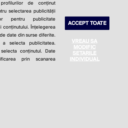
S PROFITS.
profilurilor de conținut
ntru selectarea publicității
lor pentru publicitate
ACCEPT TOATE
 conținutului. Înțelegerea
 de date din surse diferite.
VREAU SA
 a selecta publicitatea.
MODIFIC
 selecta conținutul. Date
SETARILE
itica de cookie
Politica de confidențialitate
INDIVIDUAL
ficarea prin scanarea
Setări cookies