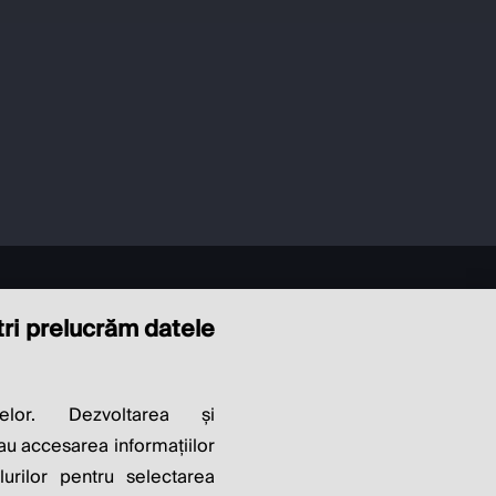
ștri prelucrăm datele
LITY OF
elor. Dezvoltarea și
sau accesarea informațiilor
lurilor pentru selectarea