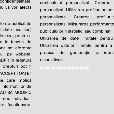
IS TO INCREASE IT
nfidențialitate.
conținutului personalizat. Crearea 
 nu vă vor afecta
personalizat. Utilizarea profilurilor pe
Milton Friedman
personalizate. Crearea profiluri
ile de publicitate
personalizată. Măsurarea performanței
 date analitice)
publicului prin statistici sau combinații
ioneze, pentru a
Utilizarea de date limitate pentru
ate in functie de
Utilizarea datelor limitate pentru a
onalitati aferente
zvoltat de
Contact
Publicitate
Despre
Pol
precise de geolocație și identi
cul pe website.
noi
dispozitivului.
 GDPR in legatura
 drepturi pot fi
Listă parteneri (furnizori)
e “ACCEPT TOATE”,
este parte a
ie, care implica
 informatiilor de
VREAU SA MODIFIC
 mod individual,
tru functionarea