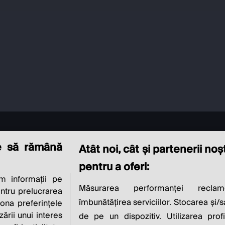
e să rămână
Atât noi, cât și partenerii no
pentru a oferi:
 informații pe
CIAL RESPONSIBI
Măsurarea performanței reclam
entru prelucrarea
îmbunătățirea serviciilor. Stocarea și/
iona preferințele
zării unui interes
de pe un dispozitiv. Utilizarea profi