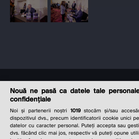
Nouă ne pasă ca datele tale personal
confidențiale
Noi și partenerii noștri
1019
stocăm și/sau accesăm
THE SO
dispozitivul dvs., precum identificatorii cookie unici p
datelor cu caracter personal. Puteți accepta sau gest
dvs. făcând clic mai jos, respectiv vă puteți opune utili