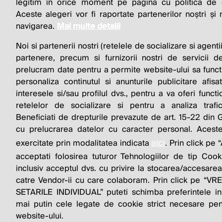
BUSINESS 
legitim în orice moment pe pagina cu politica de co
Aceste alegeri vor fi raportate partenerilor noștri și
navigarea.
Mai multe detalii
Noi si partenerii nostri (retelele de socializare si agenti
partenere, precum si furnizorii nostri de servicii de
prelucram date pentru a permite website-ului sa funct
personaliza continutul si anunturile publicitare afis
interesele si/sau profilul dvs., pentru a va oferi functi
© 2026 Profit.ro. Toate drepturile rezervate. De
retelelor de socializare si pentru a analiza trafi
1616.ro
Beneficiati de drepturile prevazute de art. 15-22 din
cu prelucrarea datelor cu caracter personal. Aceste
aici
exercitate prin modalitatea indicata
. Prin click p
acceptati folosirea tuturor Tehnologiilor de tip Cook
inclusiv acceptul dvs. cu privire la stocarea/accesarea
catre Vendor-ii cu care colaboram. Prin click pe “
SETARILE INDIVIDUAL” puteti schimba preferintele in
mai putin cele legate de cookie strict necesare pen
website-ului.