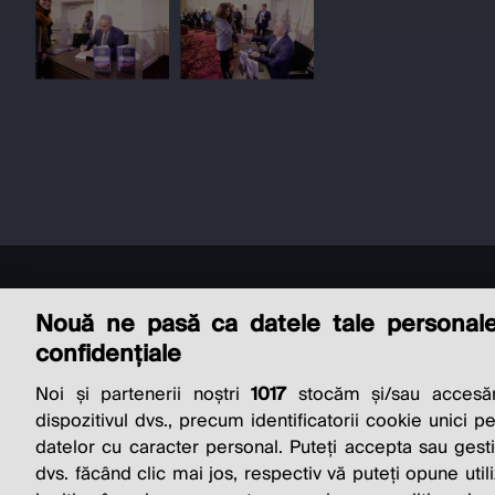
Nouă ne pasă ca datele tale personal
confidențiale
Noi și partenerii noștri
1017
stocăm și/sau accesăm
THE SO
dispozitivul dvs., precum identificatorii cookie unici p
datelor cu caracter personal. Puteți accepta sau gest
dvs. făcând clic mai jos, respectiv vă puteți opune utili