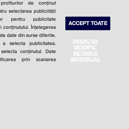
S PROFITS.
profilurilor de conținut
ntru selectarea publicității
lor pentru publicitate
ACCEPT TOATE
 conținutului. Înțelegerea
 de date din surse diferite.
VREAU SA
 a selecta publicitatea.
MODIFIC
 selecta conținutul. Date
SETARILE
itica de cookie
Politica de confidențialitate
INDIVIDUAL
ficarea prin scanarea
Setări cookies