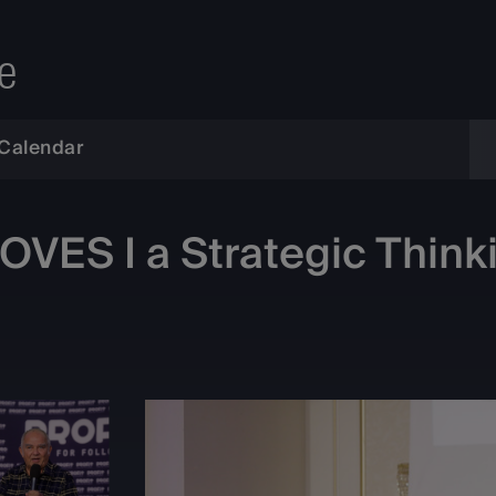
e
Calendar
ES I a Strategic Think