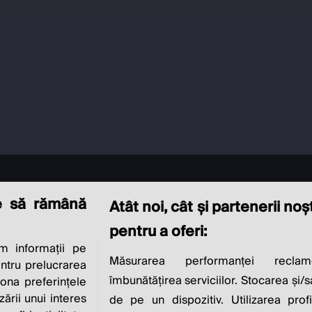
e să rămână
Atât noi, cât și partenerii no
pentru a oferi:
 informații pe
CIAL RESPONSIBI
Măsurarea performanței reclam
entru prelucrarea
îmbunătățirea serviciilor. Stocarea și/
iona preferințele
zării unui interes
de pe un dispozitiv. Utilizarea profi