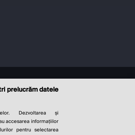
ștri prelucrăm datele
LITY OF
elor. Dezvoltarea și
sau accesarea informațiilor
lurilor pentru selectarea