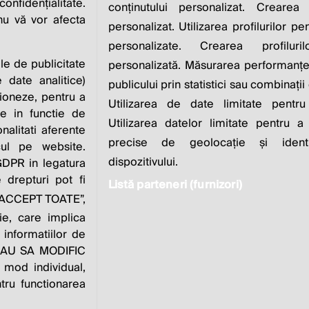
IS TO INCREASE IT
nfidențialitate.
conținutului personalizat. Crearea 
 nu vă vor afecta
personalizat. Utilizarea profilurilor pe
Milton Friedman
personalizate. Crearea profiluri
ile de publicitate
personalizată. Măsurarea performanței
 date analitice)
publicului prin statistici sau combinații
ioneze, pentru a
Utilizarea de date limitate pentru
ate in functie de
Utilizarea datelor limitate pentru a
onalitati aferente
zvoltat de
Contact
Publicitate
Despre
Pol
precise de geolocație și identi
cul pe website.
noi
dispozitivului.
 GDPR in legatura
 drepturi pot fi
Listă parteneri (furnizori)
e “ACCEPT TOATE”,
este parte a
ie, care implica
 informatiilor de
VREAU SA MODIFIC
 mod individual,
tru functionarea