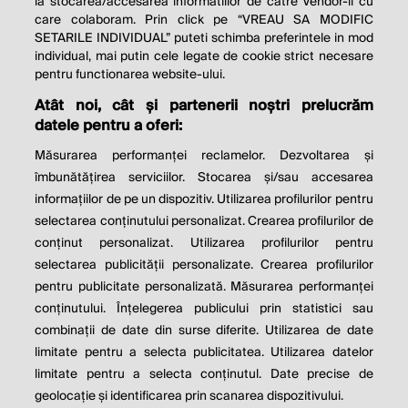
la stocarea/accesarea informatiilor de catre Vendor-ii cu
care colaboram. Prin click pe “VREAU SA MODIFIC
SETARILE INDIVIDUAL” puteti schimba preferintele in mod
individual, mai putin cele legate de cookie strict necesare
© 2026 Profit.ro. Toate drepturile rezervate.
pentru functionarea website-ului.
Dezvoltat de
1616.ro
Atât noi, cât și partenerii noștri prelucrăm
datele pentru a oferi:
Contact
Publicitate
Despre noi
Politica de cookie
Politica de
Măsurarea performanței reclamelor. Dezvoltarea și
confidențialitate
îmbunătățirea serviciilor. Stocarea și/sau accesarea
Setări cookies
informațiilor de pe un dispozitiv. Utilizarea profilurilor pentru
selectarea conținutului personalizat. Crearea profilurilor de
este parte a
conținut personalizat. Utilizarea profilurilor pentru
selectarea publicității personalizate. Crearea profilurilor
pentru publicitate personalizată. Măsurarea performanței
conținutului. Înțelegerea publicului prin statistici sau
combinații de date din surse diferite. Utilizarea de date
limitate pentru a selecta publicitatea. Utilizarea datelor
limitate pentru a selecta conținutul. Date precise de
geolocație și identificarea prin scanarea dispozitivului.