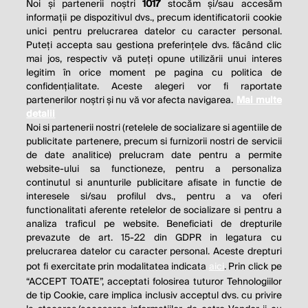
Noi și partenerii noștri
1017
stocăm și/sau accesăm
informații pe dispozitivul dvs., precum identificatorii cookie
unici pentru prelucrarea datelor cu caracter personal.
Puteți accepta sau gestiona preferințele dvs. făcând clic
mai jos, respectiv vă puteți opune utilizării unui interes
legitim în orice moment pe pagina cu politica de
confidențialitate. Aceste alegeri vor fi raportate
partenerilor noștri și nu vă vor afecta navigarea.
Mai multe
detalii
Noi si partenerii nostri (retelele de socializare si agentiile de
publicitate partenere, precum si furnizorii nostri de servicii
de date analitice) prelucram date pentru a permite
website-ului sa functioneze, pentru a personaliza
continutul si anunturile publicitare afisate in functie de
interesele si/sau profilul dvs., pentru a va oferi
functionalitati aferente retelelor de socializare si pentru a
analiza traficul pe website. Beneficiati de drepturile
THE SOCIAL RESPONSIBILITY OF
prevazute de art. 15-22 din GDPR in legatura cu
BUSINESS IS TO INCREASE ITS
prelucrarea datelor cu caracter personal. Aceste drepturi
pot fi exercitate prin modalitatea indicata
aici
. Prin click pe
PROFITS.
“ACCEPT TOATE”, acceptati folosirea tuturor Tehnologiilor
de tip Cookie, care implica inclusiv acceptul dvs. cu privire
Milton Friedman