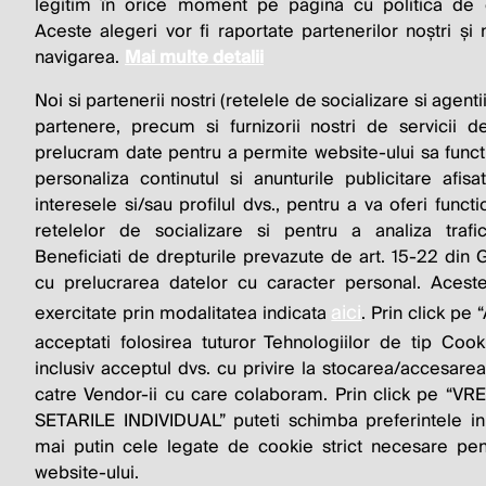
BUSINESS 
legitim în orice moment pe pagina cu politica de co
Aceste alegeri vor fi raportate partenerilor noștri și
navigarea.
Mai multe detalii
Noi si partenerii nostri (retelele de socializare si agenti
partenere, precum si furnizorii nostri de servicii de
prelucram date pentru a permite website-ului sa funct
personaliza continutul si anunturile publicitare afis
interesele si/sau profilul dvs., pentru a va oferi functi
© 2026 Profit.ro. Toate drepturile rezervate. De
retelelor de socializare si pentru a analiza trafi
1616.ro
Beneficiati de drepturile prevazute de art. 15-22 din
cu prelucrarea datelor cu caracter personal. Aceste
aici
exercitate prin modalitatea indicata
. Prin click p
acceptati folosirea tuturor Tehnologiilor de tip Cook
inclusiv acceptul dvs. cu privire la stocarea/accesarea
catre Vendor-ii cu care colaboram. Prin click pe “
SETARILE INDIVIDUAL” puteti schimba preferintele in
mai putin cele legate de cookie strict necesare pen
website-ului.