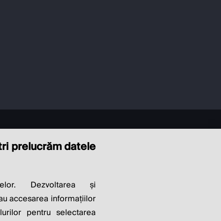
ștri prelucrăm datele
LITY OF
elor. Dezvoltarea și
sau accesarea informațiilor
lurilor pentru selectarea