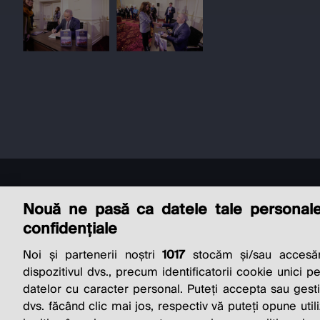
Nouă ne pasă ca datele tale personal
confidențiale
Noi și partenerii noștri
1017
stocăm și/sau accesăm
THE SO
dispozitivul dvs., precum identificatorii cookie unici p
datelor cu caracter personal. Puteți accepta sau gest
dvs. făcând clic mai jos, respectiv vă puteți opune utili