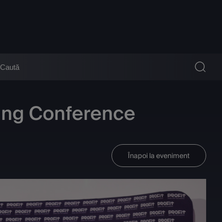
ing Conference
Înapoi la eveniment