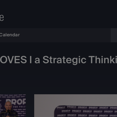
e
Calendar
ES I a Strategic Think