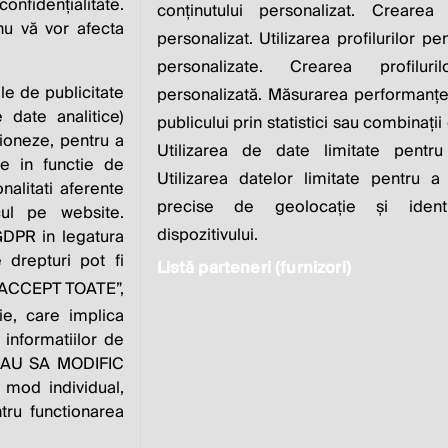
IS TO INCREASE IT
nfidențialitate.
conținutului personalizat. Crearea 
 nu vă vor afecta
personalizat. Utilizarea profilurilor pe
Milton Friedman
personalizate. Crearea profiluri
ile de publicitate
personalizată. Măsurarea performanței
 date analitice)
publicului prin statistici sau combinații
ioneze, pentru a
Utilizarea de date limitate pentru
ate in functie de
Utilizarea datelor limitate pentru a
onalitati aferente
zvoltat de
Contact
Publicitate
Despre
Pol
precise de geolocație și identi
cul pe website.
noi
dispozitivului.
 GDPR in legatura
 drepturi pot fi
Listă parteneri (furnizori)
e “ACCEPT TOATE”,
este parte a
ie, care implica
 informatiilor de
VREAU SA MODIFIC
 mod individual,
tru functionarea