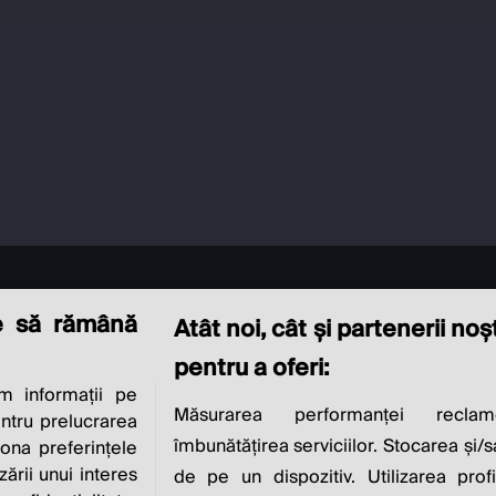
e să rămână
Atât noi, cât și partenerii no
pentru a oferi:
 informații pe
CIAL RESPONSIBI
Măsurarea performanței reclam
entru prelucrarea
îmbunătățirea serviciilor. Stocarea și/
iona preferințele
zării unui interes
de pe un dispozitiv. Utilizarea profi