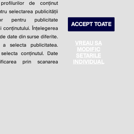
S PROFITS.
profilurilor de conținut
ntru selectarea publicității
lor pentru publicitate
ACCEPT TOATE
 conținutului. Înțelegerea
 de date din surse diferite.
VREAU SA
 a selecta publicitatea.
MODIFIC
 selecta conținutul. Date
SETARILE
itica de cookie
Politica de confidențialitate
INDIVIDUAL
ficarea prin scanarea
Setări cookies