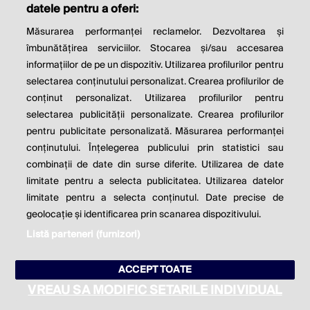
datele pentru a oferi:
Contact
Publicitate
Despre noi
Politica de cookie
Politica de
Măsurarea performanței reclamelor. Dezvoltarea și
confidențialitate
îmbunătățirea serviciilor. Stocarea și/sau accesarea
Setări cookies
informațiilor de pe un dispozitiv. Utilizarea profilurilor pentru
selectarea conținutului personalizat. Crearea profilurilor de
conținut personalizat. Utilizarea profilurilor pentru
este parte a
selectarea publicității personalizate. Crearea profilurilor
pentru publicitate personalizată. Măsurarea performanței
conținutului. Înțelegerea publicului prin statistici sau
combinații de date din surse diferite. Utilizarea de date
limitate pentru a selecta publicitatea. Utilizarea datelor
limitate pentru a selecta conținutul. Date precise de
geolocație și identificarea prin scanarea dispozitivului.
Listă parteneri (furnizori)
ACCEPT TOATE
VREAU SA MODIFIC SETARILE INDIVIDUAL