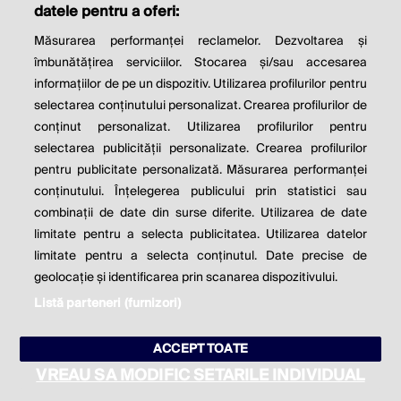
datele pentru a oferi:
Contact
Publicitate
Despre noi
Politica de cookie
Politica de
Măsurarea performanței reclamelor. Dezvoltarea și
confidențialitate
îmbunătățirea serviciilor. Stocarea și/sau accesarea
Setări cookies
informațiilor de pe un dispozitiv. Utilizarea profilurilor pentru
selectarea conținutului personalizat. Crearea profilurilor de
conținut personalizat. Utilizarea profilurilor pentru
este parte a
selectarea publicității personalizate. Crearea profilurilor
pentru publicitate personalizată. Măsurarea performanței
conținutului. Înțelegerea publicului prin statistici sau
combinații de date din surse diferite. Utilizarea de date
limitate pentru a selecta publicitatea. Utilizarea datelor
limitate pentru a selecta conținutul. Date precise de
geolocație și identificarea prin scanarea dispozitivului.
Listă parteneri (furnizori)
ACCEPT TOATE
VREAU SA MODIFIC SETARILE INDIVIDUAL