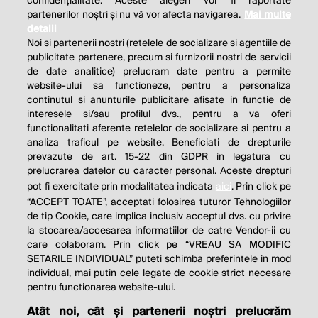
confidențialitate. Aceste alegeri vor fi raportate
partenerilor noștri și nu vă vor afecta navigarea.
Mai multe
detalii
Noi si partenerii nostri (retelele de socializare si agentiile de
publicitate partenere, precum si furnizorii nostri de servicii
de date analitice) prelucram date pentru a permite
website-ului sa functioneze, pentru a personaliza
continutul si anunturile publicitare afisate in functie de
interesele si/sau profilul dvs., pentru a va oferi
functionalitati aferente retelelor de socializare si pentru a
analiza traficul pe website. Beneficiati de drepturile
THE SOCIAL RESPONSIBILITY OF
prevazute de art. 15-22 din GDPR in legatura cu
BUSINESS IS TO INCREASE ITS
prelucrarea datelor cu caracter personal. Aceste drepturi
pot fi exercitate prin modalitatea indicata
aici
. Prin click pe
PROFITS.
“ACCEPT TOATE”, acceptati folosirea tuturor Tehnologiilor
de tip Cookie, care implica inclusiv acceptul dvs. cu privire
Milton Friedman
la stocarea/accesarea informatiilor de catre Vendor-ii cu
care colaboram. Prin click pe “VREAU SA MODIFIC
SETARILE INDIVIDUAL” puteti schimba preferintele in mod
individual, mai putin cele legate de cookie strict necesare
© 2026 Profit.ro. Toate drepturile rezervate.
pentru functionarea website-ului.
Dezvoltat de
1616.ro
Atât noi, cât și partenerii noștri prelucrăm