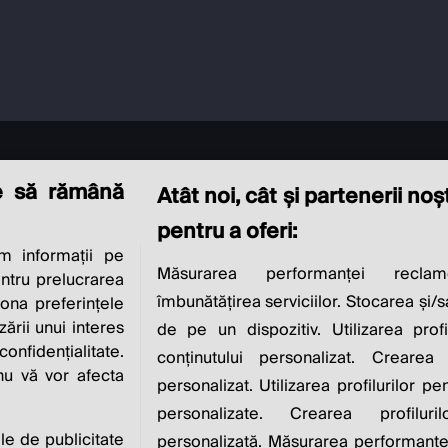
e să rămână
Atât noi, cât și partenerii no
pentru a oferi:
 informații pe
CIAL RESPONSIBI
Măsurarea performanței reclam
entru prelucrarea
îmbunătățirea serviciilor. Stocarea și/
iona preferințele
IS TO INCREASE IT
zării unui interes
de pe un dispozitiv. Utilizarea profi
nfidențialitate.
conținutului personalizat. Crearea 
 nu vă vor afecta
personalizat. Utilizarea profilurilor pe
Milton Friedman
personalizate. Crearea profiluri
ile de publicitate
personalizată. Măsurarea performanței