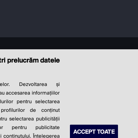
ștri prelucrăm datele
LITY OF
elor. Dezvoltarea și
sau accesarea informațiilor
S PROFITS.
lurilor pentru selectarea
profilurilor de conținut
ntru selectarea publicității
lor pentru publicitate
ACCEPT TOATE
 conținutului. Înțelegerea