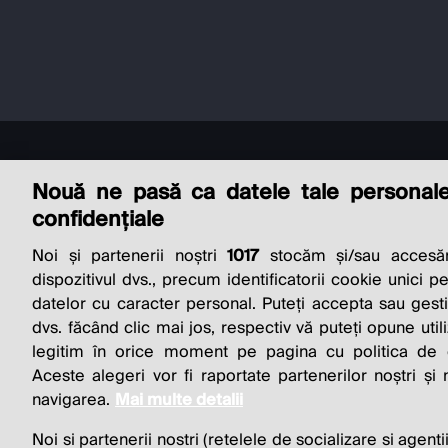
Nouă ne pasă ca datele tale personal
confidențiale
Noi și partenerii noștri
1017
stocăm și/sau accesăm
THE SO
dispozitivul dvs., precum identificatorii cookie unici p
datelor cu caracter personal. Puteți accepta sau gest
BUSINESS 
dvs. făcând clic mai jos, respectiv vă puteți opune utili
legitim în orice moment pe pagina cu politica de co
Aceste alegeri vor fi raportate partenerilor noștri și
navigarea.
Mai multe detalii
Noi si partenerii nostri (retelele de socializare si agenti